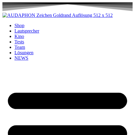
Shop
Lautsprecher
Kino
Tests
Team
Lösungen
NEWS