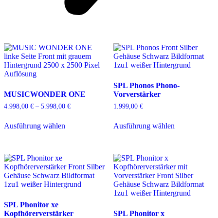
SPL Phonos Phono-
MUSICWONDER ONE
Vorverstärker
4.998,00
€
–
5.998,00
€
Preisspanne:
1.999,00
€
4.998,00 €
Dieses
Dieses
bis
Ausführung wählen
Ausführung wählen
Produkt
Produkt
5.998,00 €
weist
weist
mehrere
mehrere
Varianten
Varianten
auf.
auf.
Die
Die
Optionen
Optionen
können
können
auf
auf
SPL Phonitor xe
der
der
Kopfhörerverstärker
SPL Phonitor x
Produktseite
Produktseite