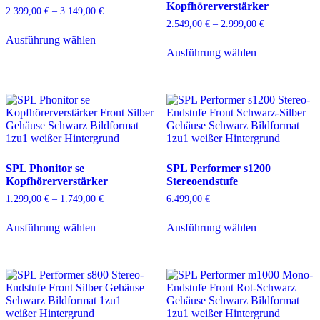
Kopfhörerverstärker
gewählt
gewählt
2.399,00
€
–
3.149,00
€
Preisspanne:
werden
werden
2.399,00 €
2.549,00
€
–
2.999,00
€
Preisspanne:
Dieses
bis
2.549,00 €
Ausführung wählen
Produkt
Dieses
3.149,00 €
bis
Ausführung wählen
weist
Produkt
2.999,00 €
mehrere
weist
Varianten
mehrere
auf.
Varianten
Die
auf.
Optionen
Die
können
Optionen
auf
können
der
auf
SPL Phonitor se
SPL Performer s1200
Produktseite
der
Kopfhörerverstärker
Stereoendstufe
gewählt
Produktseite
werden
gewählt
1.299,00
€
–
1.749,00
€
Preisspanne:
6.499,00
€
werden
1.299,00 €
Dieses
Dieses
bis
Ausführung wählen
Ausführung wählen
Produkt
Produkt
1.749,00 €
weist
weist
mehrere
mehrere
Varianten
Varianten
auf.
auf.
Die
Die
Optionen
Optionen
können
können