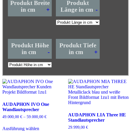
Produkt Breite
Produkt
in cm
+
Länge in cm
-
Produkt Höhe
Produkt Tiefe
in cm
-
in cm
+
AUDAPHON IVO One
Wandlautsprecher
AUDAPHON LIA Three HE
49.000,00
€
–
59.000,00
€
Preisspanne:
Standlautsprecher
49.000,00 €
Dieses
bis
29.999,00
€
Ausführung wählen
Produkt
59.000,00 €