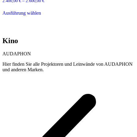
2.400,00
€
–
2.600,00
€
Preisspanne:
2.400,00 €
Dieses
bis
Ausführung wählen
Produkt
2.600,00 €
weist
mehrere
Varianten
auf.
Kino
Die
Optionen
können
AUDAPHON
auf
der
Hier finden Sie alle Projektoren und Leinwände von AUDAPHON
Produktseite
und anderen Marken.
gewählt
werden