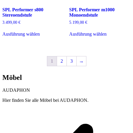
auf
auf
SPL Performer s800
SPL Performer m1000
der
der
Stereoendstufe
Monoendstufe
Produktseite
Produktseite
gewählt
gewählt
3.499,00
€
5.199,00
€
werden
werden
Dieses
Dieses
Ausführung wählen
Ausführung wählen
Produkt
Produkt
weist
weist
mehrere
mehrere
Varianten
Varianten
auf.
auf.
1
2
3
→
Die
Die
Optionen
Optionen
können
können
Möbel
auf
auf
der
der
Produktseite
Produktseite
AUDAPHON
gewählt
gewählt
werden
werden
Hier finden Sie alle Möbel bei AUDAPHON.