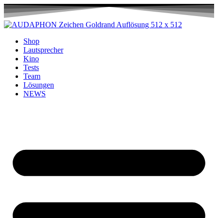
Shop
Lautsprecher
Kino
Tests
Team
Lösungen
NEWS