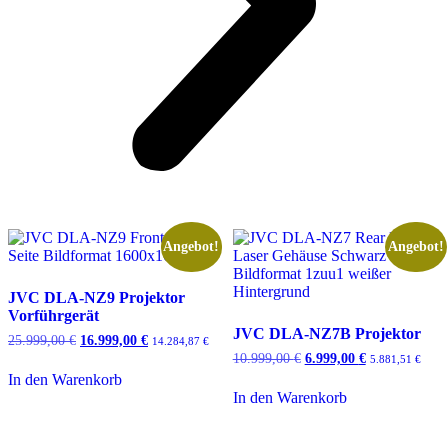
Angebot!
Angebot!
JVC DLA-NZ9 Projektor
Vorführgerät
JVC DLA-NZ7B Projektor
25.999,00
€
Ursprünglicher
16.999,00
€
Aktueller
14.284,87
€
Preis
Preis
10.999,00
€
Ursprünglicher
6.999,00
€
Aktueller
5.881,51
€
war:
ist:
Preis
Preis
In den Warenkorb
25.999,00 €
16.999,00 €.
war:
ist:
In den Warenkorb
10.999,00 €
6.999,00 €.