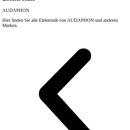
gewählt
der
werden
Produktseite
AUDAPHON
gewählt
werden
Hier finden Sie alle Elektronik von AUDAPHON und anderen
Marken.