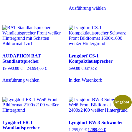
weist
Dieses
Ausführung wählen
mehrere
Produkt
Varianten
weist
auf.
mehrere
Die
Varianten
Optionen
auf.
können
Die
auf
Optionen
der
können
Produktseite
auf
AUDAPHON BAT
Lyngdorf CS-1
gewählt
der
Standlautsprecher
Kompaktlautsprecher
werden
Produktseite
gewählt
19.990,00
€
–
24.994,00
€
Preisspanne:
699,00
€
587,39
€
werden
19.990,00 €
Dieses
bis
Ausführung wählen
In den Warenkorb
Produkt
24.994,00 €
weist
mehrere
Varianten
auf.
Angebot!
Die
Optionen
können
Lyngdorf FR-1
Lyngdorf BW-3 Subwoofer
auf
Wandlautsprecher
der
1.299,00
€
Ursprünglicher
1.199,00
€
Aktueller