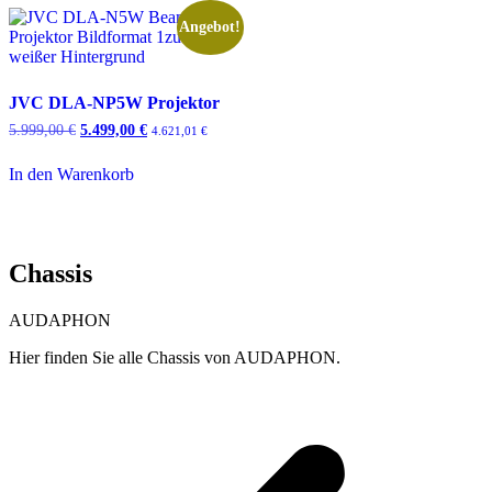
Angebot!
JVC DLA-NP5W Projektor
5.999,00
€
Ursprünglicher
5.499,00
€
Aktueller
4.621,01
€
Preis
Preis
war:
ist:
In den Warenkorb
5.999,00 €
5.499,00 €.
Chassis
AUDAPHON
Hier finden Sie alle Chassis von AUDAPHON.