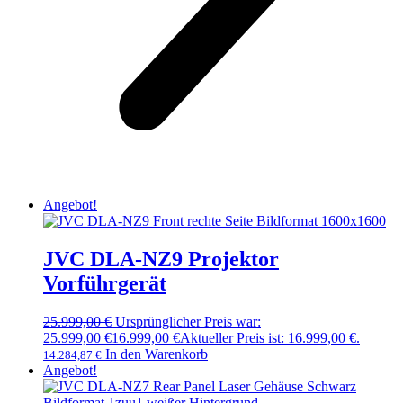
Angebot!
JVC DLA-NZ9 Projektor
Vorführgerät
25.999,00
€
Ursprünglicher Preis war:
25.999,00 €
16.999,00
€
Aktueller Preis ist: 16.999,00 €.
In den Warenkorb
14.284,87
€
Angebot!