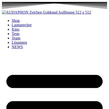
Shop
Lautsprecher
Kino
Tests
Team
Lösungen
NEWS