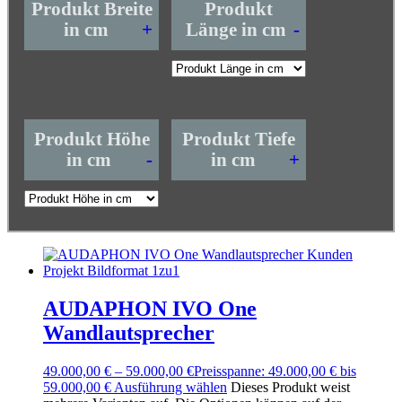
Produkt Breite
Produkt
in cm
+
Länge in cm
-
Produkt Höhe
Produkt Tiefe
in cm
-
in cm
+
AUDAPHON IVO One
Wandlautsprecher
49.000,00
€
–
59.000,00
€
Preisspanne: 49.000,00 € bis
59.000,00 €
Ausführung wählen
Dieses Produkt weist