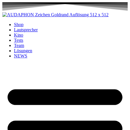
Shop
Lautsprecher
Kino
Tests
Team
Lösungen
NEWS