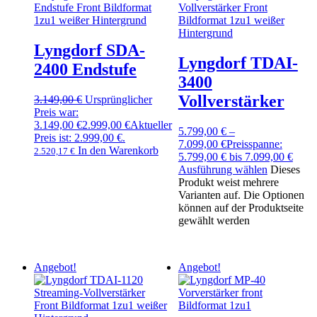
Lyngdorf SDA-
Lyngdorf TDAI-
2400 Endstufe
3400
Vollverstärker
3.149,00
€
Ursprünglicher
Preis war:
3.149,00 €
2.999,00
€
Aktueller
5.799,00
€
–
Preis ist: 2.999,00 €.
7.099,00
€
Preisspanne:
In den Warenkorb
2.520,17
€
5.799,00 € bis 7.099,00 €
Ausführung wählen
Dieses
Produkt weist mehrere
Varianten auf. Die Optionen
können auf der Produktseite
gewählt werden
Angebot!
Angebot!