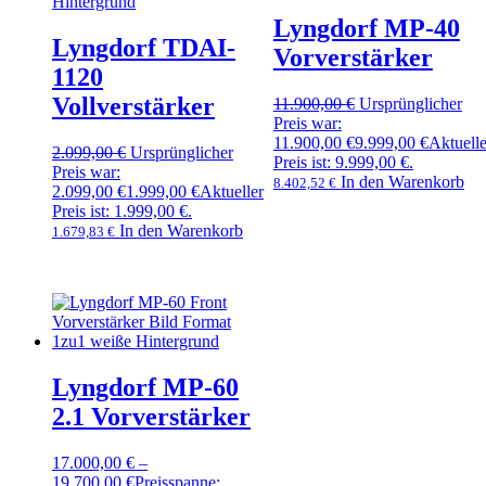
Lyngdorf MP-40
Lyngdorf TDAI-
Vorverstärker
1120
Vollverstärker
11.900,00
€
Ursprünglicher
Preis war:
11.900,00 €
9.999,00
€
Aktuelle
2.099,00
€
Ursprünglicher
Preis ist: 9.999,00 €.
Preis war:
In den Warenkorb
8.402,52
€
2.099,00 €
1.999,00
€
Aktueller
Preis ist: 1.999,00 €.
In den Warenkorb
1.679,83
€
Lyngdorf MP-60
2.1 Vorverstärker
17.000,00
€
–
19.700,00
€
Preisspanne: