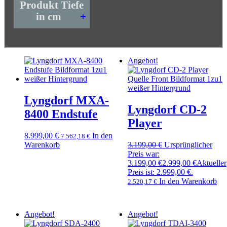
Produkt Tiefe
in cm
+
Angebot!
Lyngdorf MXA-
Lyngdorf CD-2
8400 Endstufe
Player
8.999,00
€
In den
7.562,18
€
Warenkorb
3.199,00
€
Ursprünglicher
Preis war:
3.199,00 €
2.999,00
€
Aktueller
Preis ist: 2.999,00 €.
In den Warenkorb
2.520,17
€
Angebot!
Angebot!