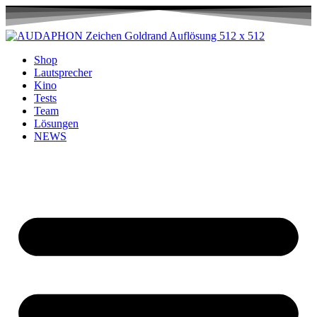
Shop
Lautsprecher
Kino
Tests
Team
Lösungen
NEWS