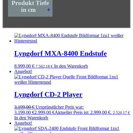
Produkt Tiefe
in cm
+
Lyngdorf MXA-8400 Endstufe
8.999,00
€
In den Warenkorb
7.562,18
€
Angebot!
Lyngdorf CD-2 Player
3.199,00
€
Ursprünglicher Preis war:
3.199,00 €
2.999,00
€
Aktueller Preis ist: 2.999,00 €.
2.520,17
€
In den Warenkorb
Angebot!