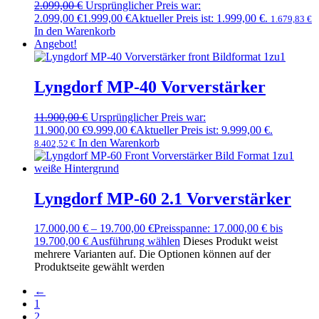
2.099,00
€
Ursprünglicher Preis war:
2.099,00 €
1.999,00
€
Aktueller Preis ist: 1.999,00 €.
1.679,83
€
In den Warenkorb
Angebot!
Lyngdorf MP-40 Vorverstärker
11.900,00
€
Ursprünglicher Preis war:
11.900,00 €
9.999,00
€
Aktueller Preis ist: 9.999,00 €.
In den Warenkorb
8.402,52
€
Lyngdorf MP-60 2.1 Vorverstärker
17.000,00
€
–
19.700,00
€
Preisspanne: 17.000,00 € bis
19.700,00 €
Ausführung wählen
Dieses Produkt weist
mehrere Varianten auf. Die Optionen können auf der
Produktseite gewählt werden
←
1
2