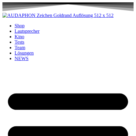
Shop
Lautsprecher
Kino
Tests
Team
Lösungen
NEWS