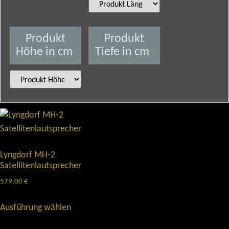
Produkt
Produkt
Höhe in cm
Tiefe in cm
-
+
Lyngdorf MH-2
Satellitenlautsprecher
579,00
€
Ausführung wählen