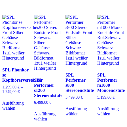
Die
auf.
m
können
Optionen
Die
V
auf
können
Optionen
a
der
auf
können
D
Produktseite
der
auf
O
gewählt
Produktseite
der
k
werden
gewählt
Produktseite
a
werden
gewählt
d
werden
P
g
w
SPL Phonitor
se
SPL
SPL
Kopfhörerverstärker
SPL
Performer
Performer
Performer
s800
m1000
1.299,00
€
–
s1200
Stereoendstufe
Monoendstufe
1.749,00
€
Preisspanne:
Stereoendstufe
1.299,00 €
3.499,00
€
5.199,00
€
Dieses
bis
6.499,00
€
Ausführung
Produkt
Dieses
D
1.749,00 €
wählen
weist
Ausführung
Ausführung
Dieses
Produkt
P
mehrere
Ausführung
wählen
wählen
Produkt
weist
w
Varianten
wählen
weist
mehrere
m
auf.
mehrere
Varianten
V