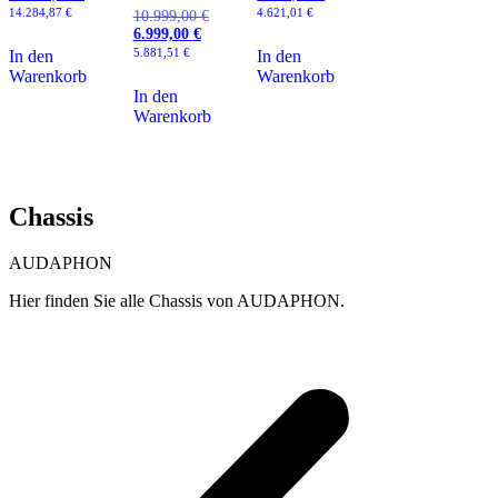
war:
Preis
war:
Preis
14.284,87
€
4.621,01
€
10.999,00
€
Ursprünglicher
25.999,00 €
ist:
5.999,00 €
ist:
6.999,00
€
Aktueller
Preis
16.999,00 €.
5.499,00 €.
Preis
war:
5.881,51
€
In den
In den
ist:
10.999,00 €
Warenkorb
Warenkorb
6.999,00 €.
In den
Warenkorb
Chassis
AUDAPHON
Hier finden Sie alle Chassis von AUDAPHON.