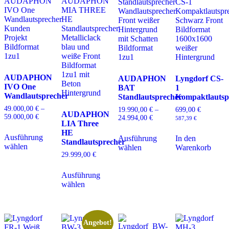
AUDAPHON
AUDAPHON
Lyngdorf CS-
IVO One
BAT
1
Wandlautsprecher
Standlautsprecher
Kompaktlautsp
49.000,00
€
–
19.990,00
€
–
699,00
€
AUDAPHON
59.000,00
€
Preisspanne:
24.994,00
€
Preisspanne:
587,39
€
LIA Three
49.000,00 €
19.990,00 €
Dieses
Dieses
HE
bis
bis
Ausführung
Produkt
Ausführung
In den
Produkt
59.000,00 €
Standlautsprecher
24.994,00 €
wählen
weist
wählen
Warenkorb
weist
29.999,00
€
mehrere
mehrere
Varianten
Dieses
Varianten
auf.
Ausführung
Produkt
auf.
Die
wählen
weist
Die
Optionen
mehrere
Optionen
können
Varianten
können
auf
auf.
auf
der
Die
der
Angebot!