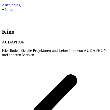
Dieses
bis
Ausführung
Produkt
2.600,00 €
wählen
weist
mehrere
Varianten
auf.
Die
Kino
Optionen
können
auf
AUDAPHON
der
Produktseite
Hier finden Sie alle Projektoren und Leinwände von AUDAPHON
gewählt
und anderen Marken.
werden