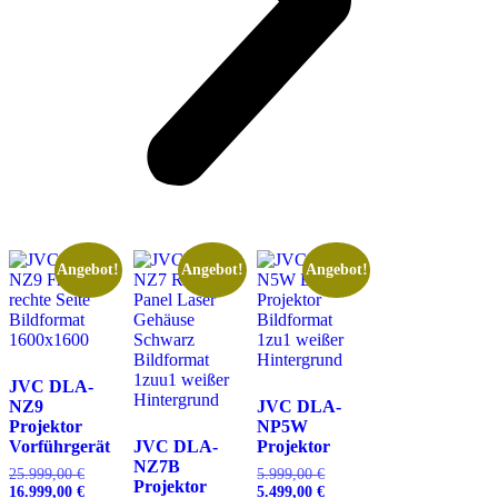
Angebot!
Angebot!
Angebot!
JVC DLA-
NZ9
JVC DLA-
Projektor
NP5W
Vorführgerät
JVC DLA-
Projektor
NZ7B
25.999,00
€
Ursprünglicher
5.999,00
€
Ursprünglicher
Projektor
16.999,00
€
Preis
Aktueller
5.499,00
€
Preis
Aktueller