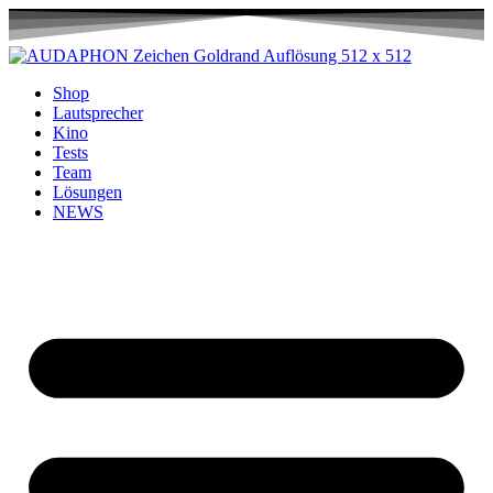
Shop
Lautsprecher
Kino
Tests
Team
Lösungen
NEWS