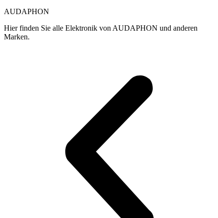
gewählt
g
AUDAPHON
werden
w
Hier finden Sie alle Elektronik von AUDAPHON und anderen
Marken.