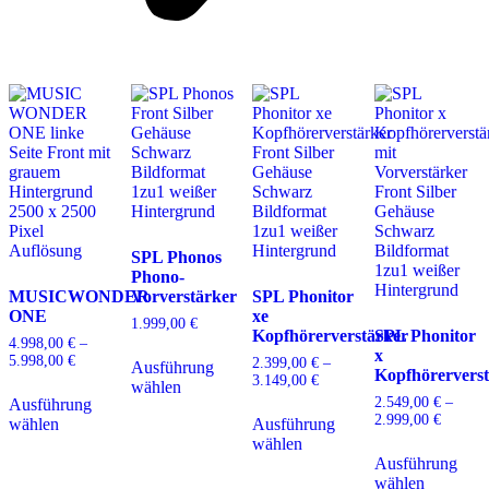
SPL Phonos
Phono-
MUSICWONDER
Vorverstärker
SPL Phonitor
ONE
xe
1.999,00
€
Kopfhörerverstärker
SPL Phonitor
4.998,00
€
–
Dieses
x
5.998,00
€
Preisspanne:
2.399,00
€
–
Ausführung
Produkt
Kopfhörervers
4.998,00 €
3.149,00
€
Preisspanne:
Dieses
wählen
weist
bis
2.399,00 €
2.549,00
€
–
Ausführung
Produkt
Dieses
mehrere
5.998,00 €
bis
2.999,00
€
Preissp
wählen
Ausführung
weist
Produkt
Varianten
3.149,00 €
2.549,0
wählen
mehrere
weist
D
auf.
bis
Ausführung
Varianten
mehrere
P
Die
2.999,0
wählen
auf.
Varianten
w
Optionen