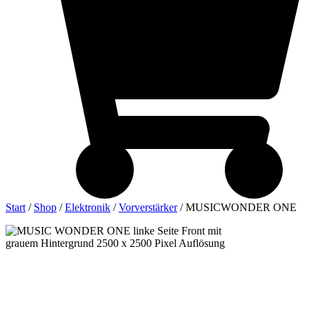
Start
/
Shop
/
Elektronik
/
Vorverstärker
/ MUSICWONDER ONE