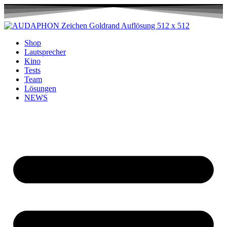
Shop
Lautsprecher
Kino
Tests
Team
Lösungen
NEWS