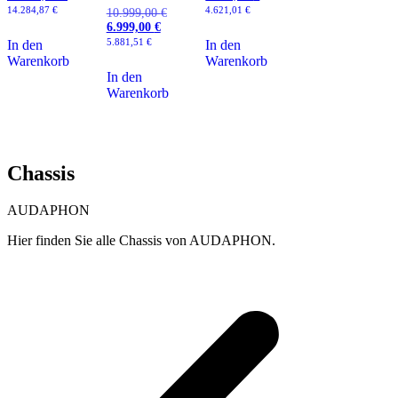
war:
Preis
war:
Preis
14.284,87
€
4.621,01
€
10.999,00
€
Ursprünglicher
25.999,00 €
ist:
5.999,00 €
ist:
6.999,00
€
Aktueller
Preis
16.999,00 €.
5.499,00 €.
Preis
war:
5.881,51
€
In den
In den
ist:
10.999,00 €
Warenkorb
Warenkorb
6.999,00 €.
In den
Warenkorb
Chassis
AUDAPHON
Hier finden Sie alle Chassis von AUDAPHON.