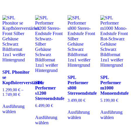
Die
auf.
m
können
Optionen
Die
V
auf
können
Optionen
a
der
auf
können
D
Produktseite
der
auf
O
gewählt
Produktseite
der
k
werden
gewählt
Produktseite
a
werden
gewählt
d
werden
P
g
w
SPL Phonitor
se
SPL
SPL
Kopfhörerverstärker
SPL
Performer
Performer
Performer
s800
m1000
1.299,00
€
–
s1200
Stereoendstufe
Monoendstufe
1.749,00
€
Preisspanne:
Stereoendstufe
1.299,00 €
3.499,00
€
5.199,00
€
Dieses
bis
6.499,00
€
Ausführung
Produkt
Dieses
D
1.749,00 €
wählen
weist
Ausführung
Ausführung
Dieses
Produkt
P
mehrere
Ausführung
wählen
wählen
Produkt
weist
w
Varianten
wählen
weist
mehrere
m
auf.
mehrere
Varianten
V