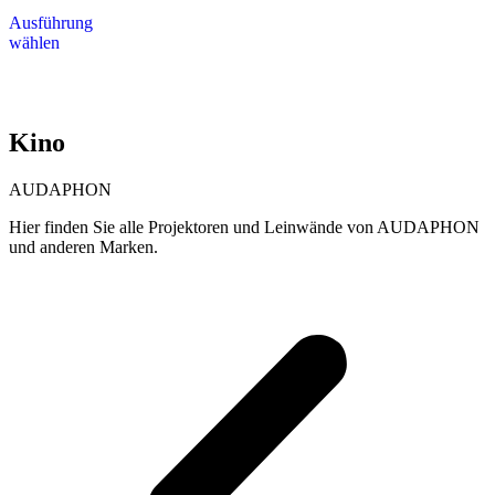
Dieses
bis
Ausführung
Produkt
2.600,00 €
wählen
weist
mehrere
Varianten
auf.
Die
Kino
Optionen
können
auf
AUDAPHON
der
Produktseite
Hier finden Sie alle Projektoren und Leinwände von AUDAPHON
gewählt
und anderen Marken.
werden