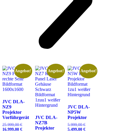
Angebot!
Angebot!
Angebot!
JVC DLA-
NZ9
JVC DLA-
Projektor
NP5W
Vorführgerät
JVC DLA-
Projektor
NZ7B
25.999,00
€
Ursprünglicher
5.999,00
€
Ursprünglicher
Projektor
16.999,00
€
Preis
Aktueller
5.499,00
€
Preis
Aktueller