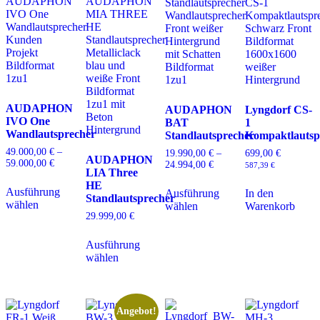
AUDAPHON
AUDAPHON
Lyngdorf CS-
IVO One
BAT
1
Wandlautsprecher
Standlautsprecher
Kompaktlautsp
49.000,00
€
–
19.990,00
€
–
699,00
€
AUDAPHON
59.000,00
€
Preisspanne:
24.994,00
€
Preisspanne:
587,39
€
LIA Three
49.000,00 €
19.990,00 €
Dieses
Dieses
HE
bis
bis
Ausführung
Produkt
Ausführung
In den
Produkt
59.000,00 €
Standlautsprecher
24.994,00 €
wählen
weist
wählen
Warenkorb
weist
29.999,00
€
mehrere
mehrere
Varianten
Dieses
Varianten
auf.
Ausführung
Produkt
auf.
Die
wählen
weist
Die
Optionen
mehrere
Optionen
können
Varianten
können
auf
auf.
auf
der
Die
der
Angebot!