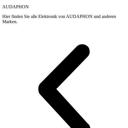
gewählt
g
AUDAPHON
werden
w
Hier finden Sie alle Elektronik von AUDAPHON und anderen
Marken.