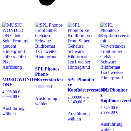
SPL Phonos
Phono-
MUSICWONDER
Vorverstärker
SPL Phonitor
ONE
xe
1.999,00
€
Kopfhörerverstärker
SPL Phonitor
4.998,00
€
–
Dieses
x
5.998,00
€
Preisspanne:
2.399,00
€
–
Ausführung
Produkt
Kopfhörervers
4.998,00 €
3.149,00
€
Preisspanne:
Dieses
wählen
weist
bis
2.399,00 €
2.549,00
€
–
Ausführung
Produkt
Dieses
mehrere
5.998,00 €
bis
2.999,00
€
Preissp
wählen
Ausführung
weist
Produkt
Varianten
3.149,00 €
2.549,0
wählen
mehrere
weist
D
auf.
bis
Ausführung
Varianten
mehrere
P
Die
2.999,0
wählen
auf.
Varianten
w
Optionen