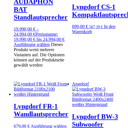
AUDAPHON
Lyngdorf CS-1
BAT
Kompaktlautsprec
Standlautsprecher
699,00
€
In den
587,39
€
19.990,00
€
–
Warenkorb
24.994,00
€
Preisspanne:
19.990,00 € bis 24.994,00 €
Ausführung wählen
Dieses
Produkt weist mehrere
Varianten auf. Die Optionen
können auf der Produktseite
gewählt werden
Angebot!
Lyngdorf FR-1
Wandlautsprecher
Lyngdorf BW-3
Subwoofer
679,00
€
Ausführung wählen