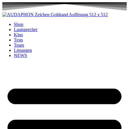
Shop
Lautsprecher
Kino
Tests
Team
Lösungen
NEWS