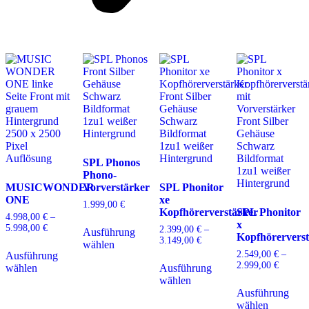
SPL Phonos
Phono-
MUSICWONDER
Vorverstärker
SPL Phonitor
ONE
xe
1.999,00
€
Kopfhörerverstärker
SPL Phonitor
4.998,00
€
–
Dieses
x
5.998,00
€
Preisspanne:
2.399,00
€
–
Ausführung
Produkt
Kopfhörervers
4.998,00 €
3.149,00
€
Preisspanne:
Dieses
wählen
weist
bis
2.399,00 €
2.549,00
€
–
Ausführung
Produkt
Dieses
mehrere
5.998,00 €
bis
2.999,00
€
Preissp
wählen
Ausführung
weist
Produkt
Varianten
3.149,00 €
2.549,0
wählen
mehrere
weist
D
auf.
bis
Ausführung
Varianten
mehrere
P
Die
2.999,0
wählen
auf.
Varianten
w
Optionen