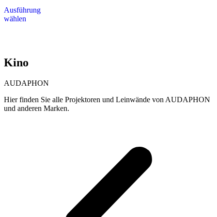
Dieses
bis
Ausführung
Produkt
2.600,00 €
wählen
weist
mehrere
Varianten
auf.
Die
Kino
Optionen
können
auf
AUDAPHON
der
Produktseite
Hier finden Sie alle Projektoren und Leinwände von AUDAPHON
gewählt
und anderen Marken.
werden