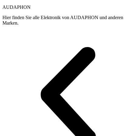
gewählt
g
AUDAPHON
werden
w
Hier finden Sie alle Elektronik von AUDAPHON und anderen
Marken.