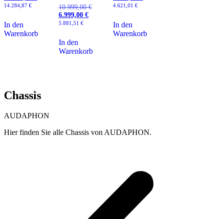
war:
Preis
war:
Preis
14.284,87
€
4.621,01
€
10.999,00
€
Ursprünglicher
25.999,00 €
ist:
5.999,00 €
ist:
6.999,00
€
Aktueller
Preis
16.999,00 €.
5.499,00 €.
Preis
war:
5.881,51
€
In den
In den
ist:
10.999,00 €
Warenkorb
Warenkorb
6.999,00 €.
In den
Warenkorb
Chassis
AUDAPHON
Hier finden Sie alle Chassis von AUDAPHON.