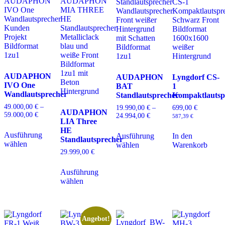
AUDAPHON
AUDAPHON
Lyngdorf CS-
IVO One
BAT
1
Wandlautsprecher
Standlautsprecher
Kompaktlautsp
49.000,00
€
–
19.990,00
€
–
699,00
€
AUDAPHON
59.000,00
€
Preisspanne:
24.994,00
€
Preisspanne:
587,39
€
LIA Three
49.000,00 €
19.990,00 €
Dieses
Dieses
HE
bis
bis
Ausführung
Produkt
Ausführung
In den
Produkt
59.000,00 €
Standlautsprecher
24.994,00 €
wählen
weist
wählen
Warenkorb
weist
29.999,00
€
mehrere
mehrere
Varianten
Dieses
Varianten
auf.
Ausführung
Produkt
auf.
Die
wählen
weist
Die
Optionen
mehrere
Optionen
können
Varianten
können
auf
auf.
auf
der
Die
der
Angebot!