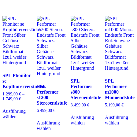
Die
auf.
m
können
Optionen
Die
V
auf
können
Optionen
a
der
auf
können
D
Produktseite
der
auf
O
gewählt
Produktseite
der
k
werden
gewählt
Produktseite
a
werden
gewählt
d
werden
P
g
w
SPL Phonitor
se
SPL
SPL
Kopfhörerverstärker
SPL
Performer
Performer
Performer
s800
m1000
1.299,00
€
–
s1200
Stereoendstufe
Monoendstufe
1.749,00
€
Preisspanne:
Stereoendstufe
1.299,00 €
3.499,00
€
5.199,00
€
Dieses
bis
6.499,00
€
Ausführung
Produkt
Dieses
D
1.749,00 €
wählen
weist
Ausführung
Ausführung
Dieses
Produkt
P
mehrere
Ausführung
wählen
wählen
Produkt
weist
w
Varianten
wählen
weist
mehrere
m
auf.
mehrere
Varianten
V