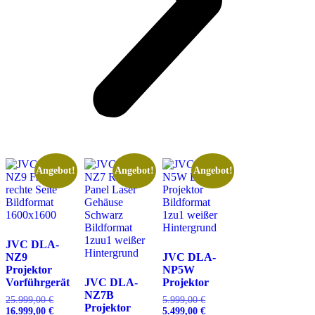
Angebot!
Angebot!
Angebot!
JVC DLA-
NZ9
JVC DLA-
Projektor
NP5W
Vorführgerät
JVC DLA-
Projektor
NZ7B
25.999,00
€
Ursprünglicher
5.999,00
€
Ursprünglicher
Projektor
16.999,00
€
Preis
Aktueller
5.499,00
€
Preis
Aktueller