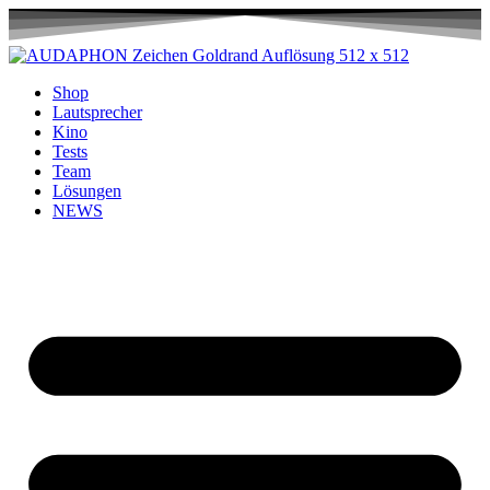
Shop
Lautsprecher
Kino
Tests
Team
Lösungen
NEWS