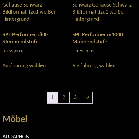
Die
Die
Optionen
Optionen
können
können
auf
auf
der
der
SPL Performer s800
SPL Performer m1000
Produktseite
Produktse
Stereoendstufe
Monoendstufe
gewählt
gewählt
3.499,00
€
5.199,00
€
werden
werden
Dieses
Dieses
Ausführung wählen
Ausführung wählen
Produkt
Produkt
weist
weist
mehrere
mehrere
Varianten
Varianten
auf.
auf.
1
2
3
→
Die
Die
Optionen
Optionen
können
können
Möbel
auf
auf
der
der
AUDAPHON
Produktseite
Produktse