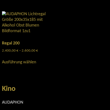
Regal 200
2.400,00
€
–
2.600,00
€
Preisspanne:
2.400,00 €
Dieses
bis
Ausführung wählen
Produkt
2.600,00 €
weist
mehrere
Varianten
auf.
Kino
Die
Optionen
AUDAPHON
können
auf