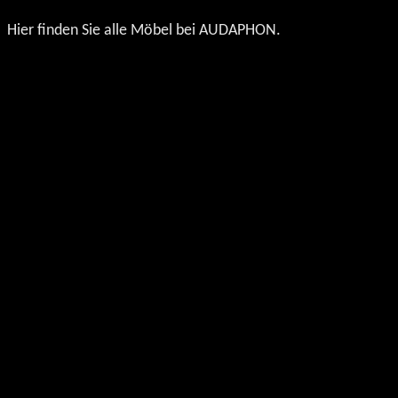
gewählt
gewählt
Hier finden Sie alle Möbel bei AUDAPHON.
werden
werden