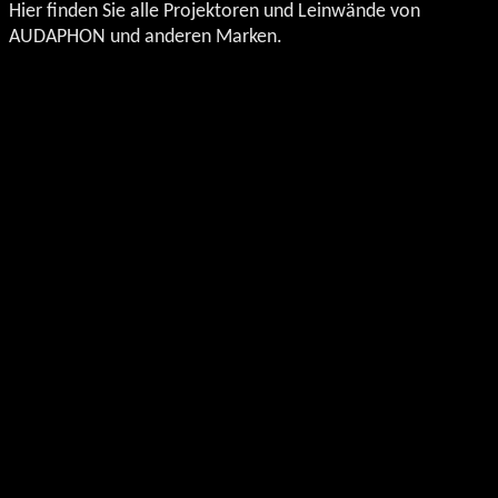
Hier finden Sie alle Projektoren und Leinwände von
der
AUDAPHON und anderen Marken.
Produktseite
gewählt
werden