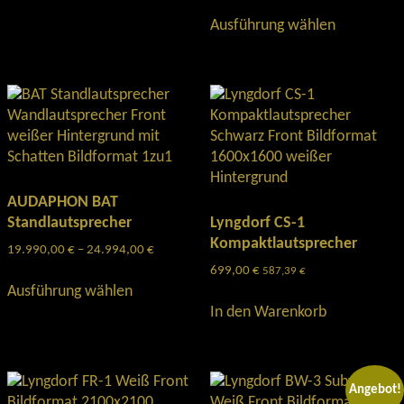
weist
Dieses
Ausführung wählen
mehrere
Produkt
Varianten
weist
auf.
mehrere
Die
Varianten
Optionen
auf.
können
Die
auf
Optionen
der
können
Produktseite
auf
AUDAPHON BAT
gewählt
der
Standlautsprecher
Lyngdorf CS-1
werden
Produktse
Kompaktlautsprecher
19.990,00
€
–
24.994,00
€
Preisspanne:
gewählt
19.990,00 €
699,00
€
587,39
€
Dieses
werden
bis
Ausführung wählen
Produkt
24.994,00 €
In den Warenkorb
weist
mehrere
Varianten
auf.
Angebot!
Die