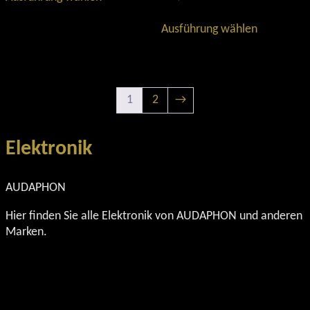
Produkt
werden
werden
weist
Dieses
Ausführung wählen
mehrere
Produkt
Varianten
weist
auf.
mehrere
Die
Varianten
Optionen
auf.
1
2
→
können
Die
auf
Optionen
der
können
Elektronik
Produktseite
auf
gewählt
der
AUDAPHON
werden
Produktse
gewählt
Hier finden Sie alle Elektronik von AUDAPHON und anderen
werden
Marken.