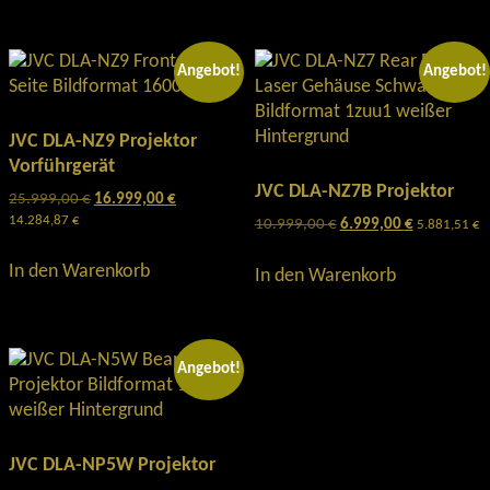
Angebot!
Angebot!
JVC DLA-NZ9 Projektor
Vorführgerät
JVC DLA-NZ7B Projektor
25.999,00
€
Ursprünglicher
16.999,00
€
Aktueller
Preis
Preis
14.284,87
€
10.999,00
€
Ursprünglicher
6.999,00
€
Aktueller
5.881,51
€
war:
ist:
Preis
Preis
25.999,00 €
16.999,00 €.
war:
ist:
In den Warenkorb
In den Warenkorb
10.999,00 €
6.999,00 €
Angebot!
JVC DLA-NP5W Projektor