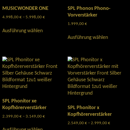
MUSICWONDER ONE
SPL Phonos Phono-
Vorverstärker
4.998,00
€
–
5.998,00
€
Preisspanne:
4.998,00 €
1.999,00
€
Dieses
bis
Ausführung wählen
Produkt
Dieses
5.998,00 €
Ausführung wählen
weist
Produkt
mehrere
weist
Varianten
mehrere
auf.
Varianten
Die
auf.
Optionen
Die
können
Optionen
auf
können
der
auf
Produktseite
der
SPL Phonitor xe
gewählt
Produktse
Kopfhörerverstärker
SPL Phonitor x
werden
gewählt
Kopfhörerverstärker
2.399,00
€
–
3.149,00
€
Preisspanne:
werden
2.399,00 €
2.549,00
€
–
2.999,00
€
Preisspann
Dieses
bis
2.549,00 €
Ausführung wählen