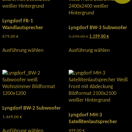
Optionen
können
auf
Lyngdorf FR-1
der
Wandlautsprecher
Lyngdorf BW-3 Subwoofer
Produktseite
679,00
€
1.299,00
€
Ursprünglicher
1.199,00
€
Aktueller
gewählt
Preis
Preis
Dieses
Dieses
werden
war:
ist:
Ausführung wählen
Ausführung wählen
Produkt
Produkt
1.299,00 €
1.199,00 €.
weist
weist
mehrere
mehrere
Varianten
Varianten
auf.
auf.
Die
Die
Optionen
Optionen
können
können
auf
auf
Lyngdorf BW-2 Subwoofer
der
der
Lyngdorf MH-3
1.449,00
€
Produktseite
Produktse
Satellitenlautsprecher
Dieses
gewählt
gewählt
Ausführung wählen
499,00
€