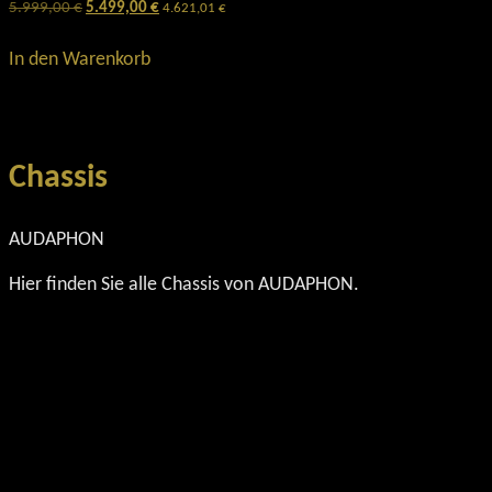
5.999,00
€
Ursprünglicher
5.499,00
€
Aktueller
4.621,01
€
Preis
Preis
war:
ist:
In den Warenkorb
5.999,00 €
5.499,00 €.
Chassis
AUDAPHON
Hier finden Sie alle Chassis von AUDAPHON.