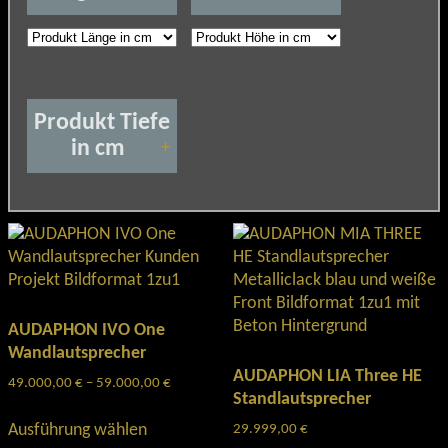
Produkt Tiefe
in cm
+
AUDAPHON IVO One
Wandlautsprecher
AUDAPHON LIA Three HE
49.000,00
€
–
59.000,00
€
Preisspanne:
Standlautsprecher
49.000,00 €
Dieses
bis
Ausführung wählen
29.999,00
€
Produkt
59.000,00 €