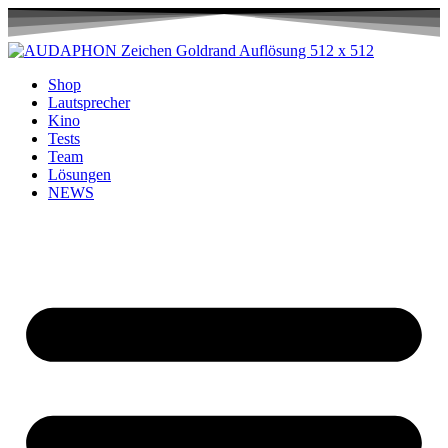
Shop
Lautsprecher
Kino
Tests
Team
Lösungen
NEWS