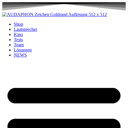
Shop
Lautsprecher
Kino
Tests
Team
Lösungen
NEWS