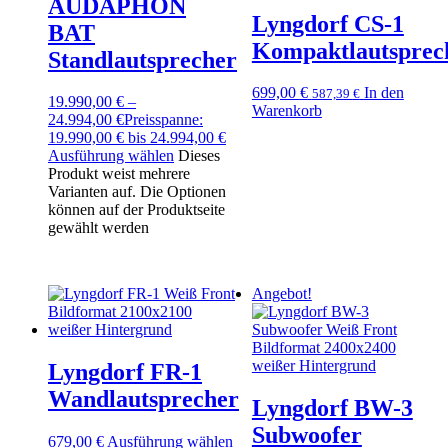
AUDAPHON
Lyngdorf CS-1
BAT
Kompaktlautsprec
Standlautsprecher
699,00
€
In den
587,39
€
19.990,00
€
–
Warenkorb
24.994,00
€
Preisspanne:
19.990,00 € bis 24.994,00 €
Ausführung wählen
Dieses
Produkt weist mehrere
Varianten auf. Die Optionen
können auf der Produktseite
gewählt werden
Angebot!
Lyngdorf FR-1
Wandlautsprecher
Lyngdorf BW-3
Subwoofer
679,00
€
Ausführung wählen