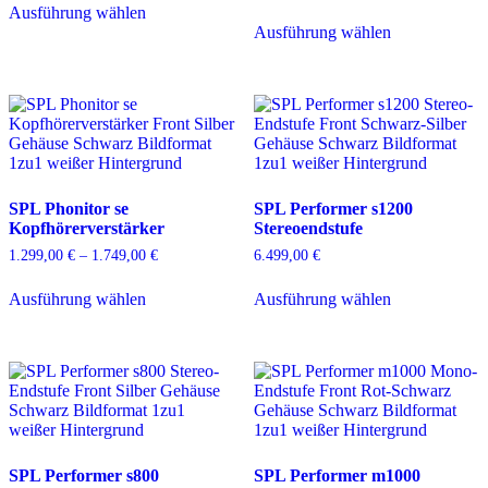
bis
2.549,00 €
Ausführung wählen
Produkt
Dieses
3.149,00 €
bis
Ausführung wählen
weist
Produkt
2.999,00 €
mehrere
weist
Varianten
mehrere
auf.
Varianten
Die
auf.
Optionen
Die
können
Optionen
auf
können
der
auf
SPL Phonitor se
SPL Performer s1200
Produktseite
der
Kopfhörerverstärker
Stereoendstufe
gewählt
Produktseite
werden
gewählt
1.299,00
€
–
1.749,00
€
Preisspanne:
6.499,00
€
werden
1.299,00 €
Dieses
Dieses
bis
Ausführung wählen
Ausführung wählen
Produkt
Produkt
1.749,00 €
weist
weist
mehrere
mehrere
Varianten
Varianten
auf.
auf.
Die
Die
Optionen
Optionen
können
können
auf
auf
SPL Performer s800
SPL Performer m1000
der
der