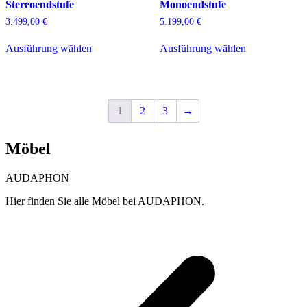
Stereoendstufe
Monoendstufe
Produktseite
Produktseite
gewählt
gewählt
3.499,00
€
5.199,00
€
werden
werden
Dieses
Dieses
Ausführung wählen
Ausführung wählen
Produkt
Produkt
weist
weist
mehrere
mehrere
Varianten
Varianten
auf.
auf.
1
2
3
→
Die
Die
Optionen
Optionen
können
können
Möbel
auf
auf
der
der
Produktseite
Produktseite
AUDAPHON
gewählt
gewählt
werden
werden
Hier finden Sie alle Möbel bei AUDAPHON.