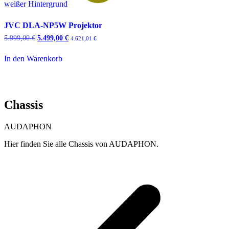
JVC DLA-NP5W Projektor
5.999,00
€
Ursprünglicher
5.499,00
€
Aktueller
4.621,01
€
Preis
Preis
war:
ist:
In den Warenkorb
5.999,00 €
5.499,00 €.
Chassis
AUDAPHON
Hier finden Sie alle Chassis von AUDAPHON.