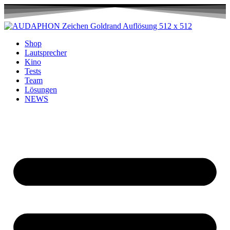
Shop
Lautsprecher
Kino
Tests
Team
Lösungen
NEWS