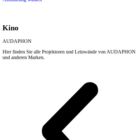
Produkt
2.600,00 €
weist
mehrere
Varianten
auf.
Kino
Die
Optionen
können
AUDAPHON
auf
der
Hier finden Sie alle Projektoren und Leinwände von AUDAPHON
Produktseite
und anderen Marken.
gewählt
werden