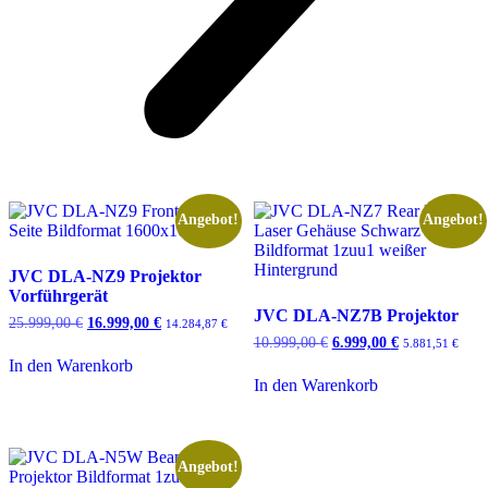
Angebot!
Angebot!
JVC DLA-NZ9 Projektor
Vorführgerät
JVC DLA-NZ7B Projektor
25.999,00
€
Ursprünglicher
16.999,00
€
Aktueller
14.284,87
€
Preis
Preis
10.999,00
€
Ursprünglicher
6.999,00
€
Aktueller
5.881,51
€
war:
ist:
Preis
Preis
In den Warenkorb
25.999,00 €
16.999,00 €.
war:
ist:
In den Warenkorb
10.999,00 €
6.999,00 €.
Angebot!