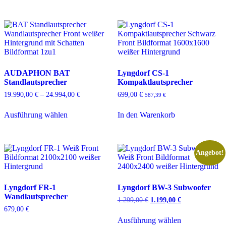
Varianten
weist
auf.
mehrere
Die
Varianten
Optionen
auf.
können
Die
auf
Optionen
der
können
Produktseite
auf
AUDAPHON BAT
Lyngdorf CS-1
gewählt
der
Standlautsprecher
Kompaktlautsprecher
werden
Produktseite
gewählt
19.990,00
€
–
24.994,00
€
Preisspanne:
699,00
€
587,39
€
werden
19.990,00 €
Dieses
bis
Ausführung wählen
In den Warenkorb
Produkt
24.994,00 €
weist
mehrere
Varianten
auf.
Angebot!
Die
Optionen
können
Lyngdorf FR-1
Lyngdorf BW-3 Subwoofer
auf
Wandlautsprecher
der
1.299,00
€
Ursprünglicher
1.199,00
€
Aktueller
Produktseite
Preis
Preis
679,00
€
Dieses
gewählt
war:
ist:
Ausführung wählen
Dieses
Produkt
1.299,00 €
1.199,00 €.
werden