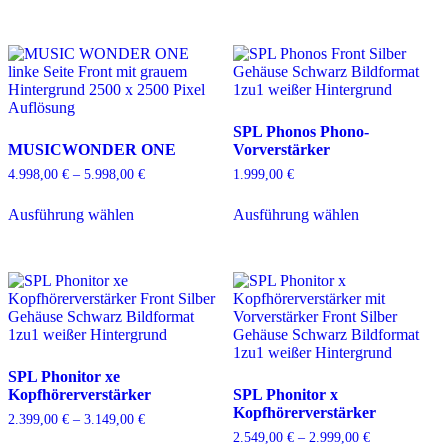
SPL Phonos Phono-
MUSICWONDER ONE
Vorverstärker
4.998,00
€
–
5.998,00
€
Preisspanne:
1.999,00
€
4.998,00 €
Dieses
Dieses
bis
Ausführung wählen
Ausführung wählen
Produkt
Produkt
5.998,00 €
weist
weist
mehrere
mehrere
Varianten
Varianten
auf.
auf.
Die
Die
Optionen
Optionen
können
können
auf
auf
SPL Phonitor xe
der
der
Kopfhörerverstärker
SPL Phonitor x
Produktseite
Produktseite
Kopfhörerverstärker
gewählt
gewählt
2.399,00
€
–
3.149,00
€
Preisspanne:
werden
werden
2.399,00 €
2.549,00
€
–
2.999,00
€
Preisspanne:
Dieses