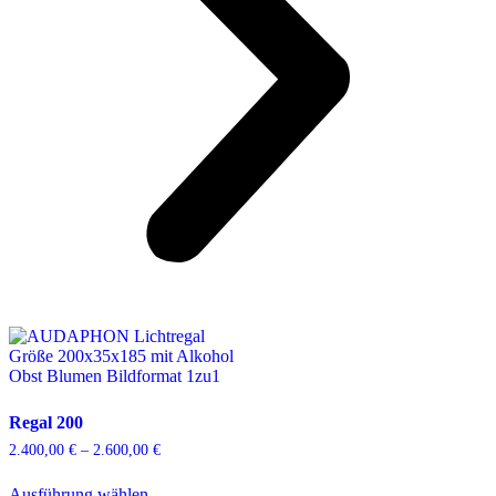
Regal 200
2.400,00
€
–
2.600,00
€
Preisspanne:
2.400,00 €
Dieses
bis
Ausführung wählen