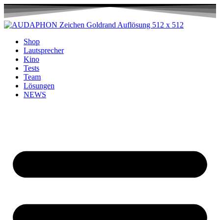
Shop
Lautsprecher
Kino
Tests
Team
Lösungen
NEWS