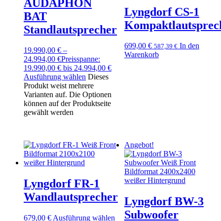
AUDAPHON
Lyngdorf CS-1
BAT
Kompaktlautsprec
Standlautsprecher
699,00
€
In den
587,39
€
19.990,00
€
–
Warenkorb
24.994,00
€
Preisspanne:
19.990,00 € bis 24.994,00 €
Ausführung wählen
Dieses
Produkt weist mehrere
Varianten auf. Die Optionen
können auf der Produktseite
gewählt werden
Angebot!
Lyngdorf FR-1
Wandlautsprecher
Lyngdorf BW-3
Subwoofer
679,00
€
Ausführung wählen