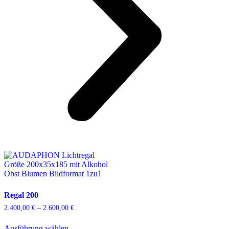
Regal 200
Preisspanne:
2.400,00
€
–
2.600,00
€
2.400,00 €
Dieses
bis
Ausführung wählen
Produkt