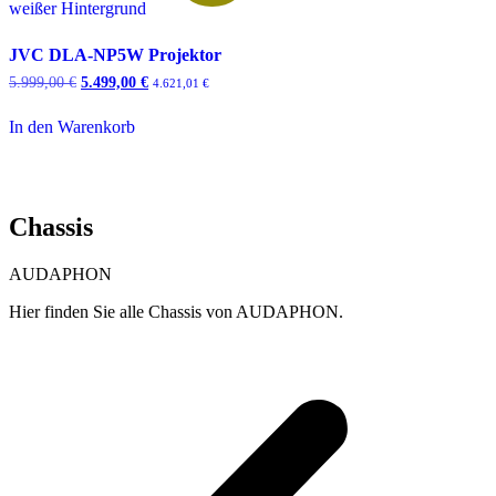
JVC DLA-NP5W Projektor
Ursprünglicher
Aktueller
5.999,00
€
5.499,00
€
4.621,01
€
Preis
Preis
war:
ist:
In den Warenkorb
5.999,00 €
5.499,00 €.
Chassis
AUDAPHON
Hier finden Sie alle Chassis von AUDAPHON.