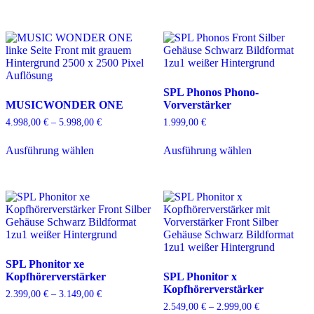
SPL Phonos Phono-
MUSICWONDER ONE
Vorverstärker
Preisspanne:
4.998,00
€
–
5.998,00
€
1.999,00
€
4.998,00 €
Dieses
Dieses
bis
Ausführung wählen
Ausführung wählen
Produkt
Produkt
5.998,00 €
weist
weist
mehrere
mehrere
Varianten
Varianten
auf.
auf.
Die
Die
Optionen
Optionen
können
können
auf
auf
SPL Phonitor xe
der
der
Kopfhörerverstärker
SPL Phonitor x
Produktseite
Produktseite
Kopfhörerverstärker
gewählt
gewählt
Preisspanne:
2.399,00
€
–
3.149,00
€
werden
werden
2.399,00 €
Preisspanne:
2.549,00
€
–
2.999,00
€
Dieses