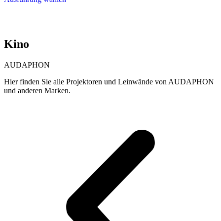
2.600,00 €
weist
mehrere
Varianten
auf.
Kino
Die
Optionen
können
AUDAPHON
auf
der
Hier finden Sie alle Projektoren und Leinwände von AUDAPHON
Produktseite
und anderen Marken.
gewählt
werden