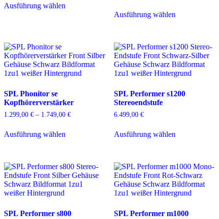
bis
2.549,00 €
Ausführung wählen
Produkt
Dieses
3.149,00 €
bis
Ausführung wählen
weist
Produkt
2.999,00 €
mehrere
weist
Varianten
mehrere
auf.
Varianten
Die
auf.
Optionen
Die
können
Optionen
auf
können
der
auf
SPL Phonitor se
SPL Performer s1200
Produktseite
der
Kopfhörerverstärker
Stereoendstufe
gewählt
Produktseite
werden
gewählt
Preisspanne:
1.299,00
€
–
1.749,00
€
6.499,00
€
werden
1.299,00 €
Dieses
Dieses
bis
Ausführung wählen
Ausführung wählen
Produkt
Produkt
1.749,00 €
weist
weist
mehrere
mehrere
Varianten
Varianten
auf.
auf.
Die
Die
Optionen
Optionen
können
können
auf
auf
SPL Performer s800
SPL Performer m1000
der
der