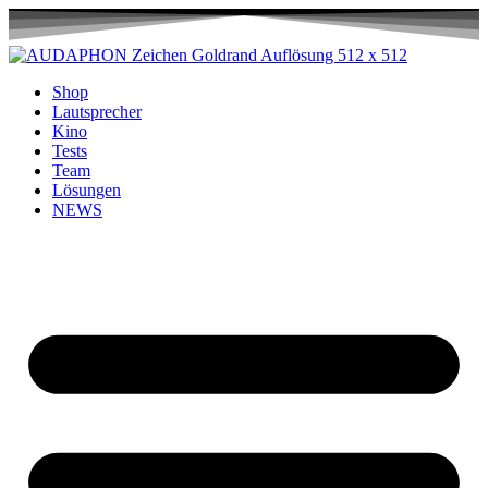
Shop
Lautsprecher
Kino
Tests
Team
Lösungen
NEWS