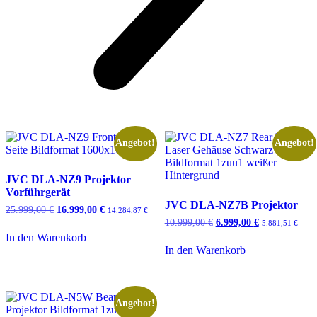
Angebot!
Angebot!
JVC DLA-NZ9 Projektor
Vorführgerät
JVC DLA-NZ7B Projektor
Ursprünglicher
Aktueller
25.999,00
€
16.999,00
€
14.284,87
€
Preis
Preis
Ursprünglicher
Aktueller
10.999,00
€
6.999,00
€
5.881,51
€
war:
ist:
Preis
Preis
In den Warenkorb
25.999,00 €
16.999,00 €.
war:
ist:
In den Warenkorb
10.999,00 €
6.999,00 €.
Angebot!