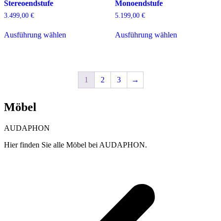
Stereoendstufe
Monoendstufe
Produktseite
Produktseite
gewählt
gewählt
3.499,00
€
5.199,00
€
werden
werden
Dieses
Dieses
Ausführung wählen
Ausführung wählen
Produkt
Produkt
weist
weist
mehrere
mehrere
Varianten
Varianten
auf.
auf.
1
2
3
→
Die
Die
Optionen
Optionen
können
können
Möbel
auf
auf
der
der
Produktseite
Produktseite
AUDAPHON
gewählt
gewählt
werden
werden
Hier finden Sie alle Möbel bei AUDAPHON.