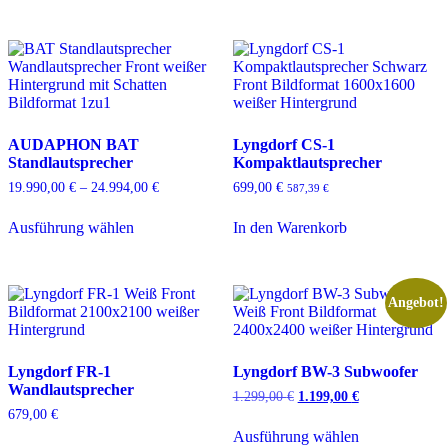
Varianten
weist
auf.
mehrere
Die
Varianten
Optionen
auf.
können
Die
auf
Optionen
der
können
Produktseite
auf
AUDAPHON BAT
Lyngdorf CS-1
gewählt
der
Standlautsprecher
Kompaktlautsprecher
werden
Produktseite
gewählt
Preisspanne:
19.990,00
€
–
24.994,00
€
699,00
€
587,39
€
werden
19.990,00 €
Dieses
bis
Ausführung wählen
In den Warenkorb
Produkt
24.994,00 €
weist
mehrere
Varianten
auf.
Angebot!
Die
Optionen
können
Lyngdorf FR-1
Lyngdorf BW-3 Subwoofer
auf
Wandlautsprecher
der
Ursprünglicher
Aktueller
1.299,00
€
1.199,00
€
Produktseite
Preis
Preis
679,00
€
Dieses
gewählt
war:
ist:
Ausführung wählen
Dieses
Produkt
1.299,00 €
1.199,00 €.
werden