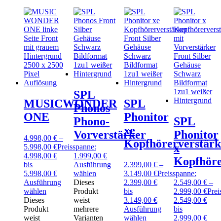
SPL
MUSICWONDER
SPL
Phonos
ONE
Phonitor
Phono-
SPL
xe
Vorverstärker
Phonitor
4.998,00
€
–
Kopfhörerverstärk
x
5.998,00
€
Preisspanne:
4.998,00 €
1.999,00
€
Kopfhöre
bis
Ausführung
2.399,00
€
–
5.998,00 €
wählen
3.149,00
€
Preisspanne:
Ausführung
Dieses
2.399,00 €
2.549,00
€
–
wählen
Produkt
bis
2.999,00
€
Prei
Dieses
weist
3.149,00 €
2.549,00 €
Produkt
mehrere
Ausführung
bis
weist
Varianten
wählen
2.999,00 €