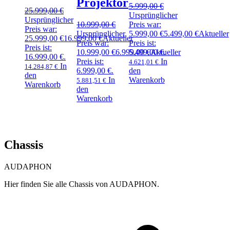
Projektor
5.999,00
€
25.999,00
€
Ursprünglicher
Ursprünglicher
10.999,00
€
Preis war:
Preis war:
Ursprünglicher
5.999,00 €
5.499,00
€
Aktueller
25.999,00 €
16.999,00
€
Aktueller
Preis war:
Preis ist:
Preis ist:
10.999,00 €
6.999,00
5.499,00 €.
€
Aktueller
16.999,00 €.
Preis ist:
In
4.621,01
€
In
14.284,87
€
6.999,00 €.
den
den
In
Warenkorb
5.881,51
€
Warenkorb
den
Warenkorb
Chassis
AUDAPHON
Hier finden Sie alle Chassis von AUDAPHON.