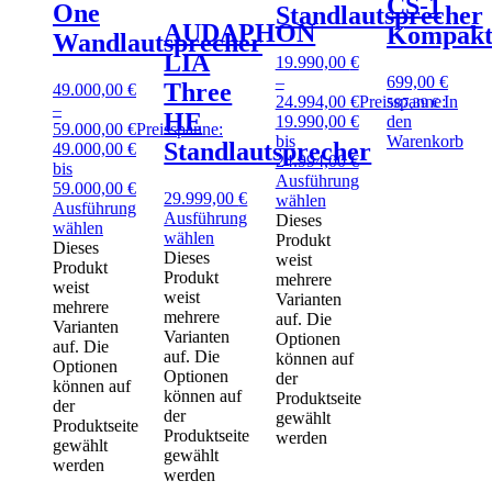
CS-1
One
Standlautsprecher
AUDAPHON
Kompaktl
Wandlautsprecher
LIA
19.990,00
€
–
699,00
€
Three
49.000,00
€
24.994,00
€
Preisspanne:
In
587,39
€
–
HE
19.990,00 €
den
59.000,00
€
Preisspanne:
bis
Warenkorb
Standlautsprecher
49.000,00 €
24.994,00 €
bis
Ausführung
59.000,00 €
29.999,00
€
wählen
Ausführung
Ausführung
Dieses
wählen
wählen
Produkt
Dieses
Dieses
weist
Produkt
Produkt
mehrere
weist
weist
Varianten
mehrere
mehrere
auf. Die
Varianten
Varianten
Optionen
auf. Die
auf. Die
können auf
Optionen
Optionen
der
können auf
können auf
Produktseite
der
der
gewählt
Produktseite
Produktseite
werden
gewählt
gewählt
werden
werden