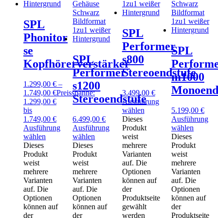
SPL
SPL
Phonitor
Performer
se
SPL
SPL
s800
Kopfhörerverstärker
Perform
Performer
Stereoendstufe
m1000
s1200
1.299,00
€
–
Monoend
1.749,00
€
Preisspanne:
3.499,00
€
Stereoendstufe
1.299,00 €
Ausführung
bis
wählen
5.199,00
€
1.749,00 €
6.499,00
€
Dieses
Ausführung
Ausführung
Ausführung
Produkt
wählen
wählen
wählen
weist
Dieses
Dieses
Dieses
mehrere
Produkt
Produkt
Produkt
Varianten
weist
weist
weist
auf. Die
mehrere
mehrere
mehrere
Optionen
Varianten
Varianten
Varianten
können auf
auf. Die
auf. Die
auf. Die
der
Optionen
Optionen
Optionen
Produktseite
können auf
können auf
können auf
gewählt
der
der
der
werden
Produktseite