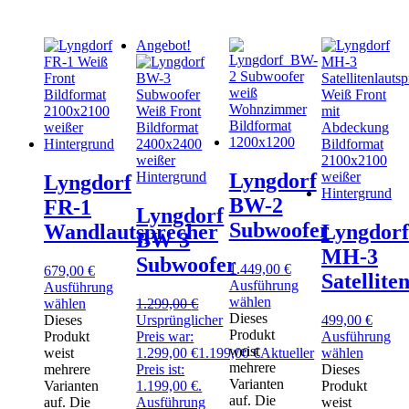
Angebot!
Lyngdorf
Lyngdorf
BW-2
FR-1
Lyngdorf
Subwoofer
Wandlautsprecher
Lyngdorf
BW-3
MH-3
Subwoofer
1.449,00
€
679,00
€
Satellite
Ausführung
Ausführung
wählen
wählen
1.299,00
€
Dieses
Dieses
Ursprünglicher
499,00
€
Produkt
Produkt
Preis war:
Ausführung
weist
weist
1.299,00 €
1.199,00
€
Aktueller
wählen
mehrere
mehrere
Preis ist:
Dieses
Varianten
Varianten
1.199,00 €.
Produkt
auf. Die
auf. Die
Ausführung
weist