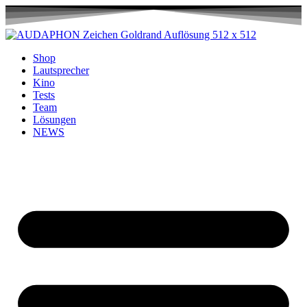
Shop
Lautsprecher
Kino
Tests
Team
Lösungen
NEWS