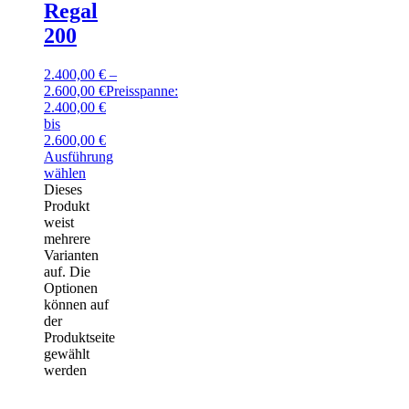
Regal
200
2.400,00
€
–
2.600,00
€
Preisspanne:
2.400,00 €
bis
2.600,00 €
Ausführung
wählen
Dieses
Produkt
weist
mehrere
Varianten
auf. Die
Optionen
können auf
der
Produktseite
gewählt
werden