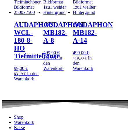
AUDAPHON
AUDAPHON
AUDAPHON
WCL-
MB182-
MB182-
180-8-
A-8
A-14
HO
499,00
€
499,00
€
Tiefmitteltöner
In
In
419,33
€
419,33
€
den
den
99,00
€
Warenkorb
Warenkorb
In den
83,19
€
Warenkorb
Shop
Warenkorb
Kasse