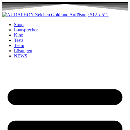
Shop
Lautsprecher
Kino
Tests
Team
Lösungen
NEWS