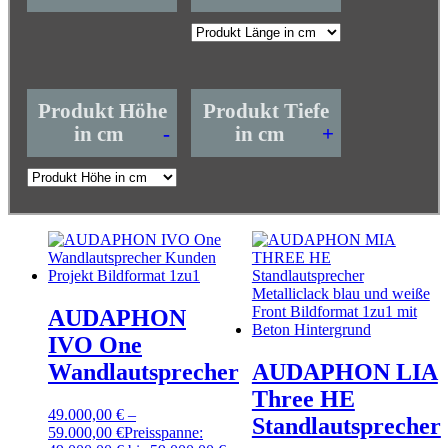
Produkt Höhe
Produkt Tiefe
in cm
-
in cm
+
AUDAPHON
IVO One
Wandlautsprecher
AUDAPHON LIA
Three HE
49.000,00
€
–
Standlautsprecher
59.000,00
€
Preisspanne: