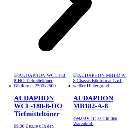
AUDAPHON
AUDAPHON
WCL-180-8-HO
MB182-A-8
Tiefmitteltöner
499,00
€
In den
419,33
€
Warenkorb
99,00
€
In den
83,19
€