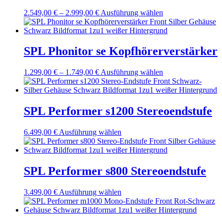
Optionen
Preisspanne:
Dieses
2.549,00
€
–
2.999,00
€
Ausführung wählen
können
2.549,00 €
Produkt
auf
bis
weist
der
2.999,00 €
mehrere
Produktseite
Varianten
SPL Phonitor se Kopfhörerverstärker
gewählt
auf.
werden
Die
Preisspanne:
Dieses
1.299,00
€
–
1.749,00
€
Ausführung wählen
Optionen
1.299,00 €
Produkt
können
bis
weist
auf
1.749,00 €
mehrere
der
Varianten
SPL Performer s1200 Stereoendstufe
Produktseite
auf.
gewählt
Die
werden
Dieses
6.499,00
€
Ausführung wählen
Optionen
Produkt
können
weist
auf
mehrere
der
Varianten
SPL Performer s800 Stereoendstufe
Produktseite
auf.
gewählt
Die
werden
Dieses
3.499,00
€
Ausführung wählen
Optionen
Produkt
können
weist
auf
mehrere
der