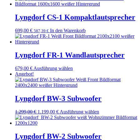
bis
weist
auf
24.994,00 €
mehrere
der
Varianten
Lyngdorf CS-1 Kompaktlautsprecher
Produktseite
auf.
gewählt
Die
werden
699,00
€
In den Warenkorb
587,39
€
Optionen
können
auf
der
Lyngdorf FR-1 Wandlautsprecher
Produktseite
gewählt
werden
Dieses
679,00
€
Ausführung wählen
Produkt
Angebot!
weist
mehrere
Varianten
auf.
Lyngdorf BW-3 Subwoofer
Die
Optionen
Ursprünglicher
Aktueller
Dieses
1.299,00
€
1.199,00
€
Ausführung wählen
können
Preis
Preis
Produkt
auf
war:
ist:
weist
der
1.299,00 €
1.199,00 €.
mehrere
Produktseite
Varianten
Lyngdorf BW-2 Subwoofer
gewählt
auf.