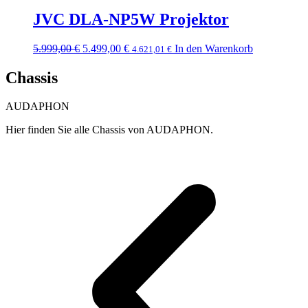
JVC DLA-NP5W Projektor
Ursprünglicher
Aktueller
5.999,00
€
5.499,00
€
In den Warenkorb
4.621,01
€
Preis
Preis
war:
ist:
Chassis
5.999,00 €
5.499,00 €.
AUDAPHON
Hier finden Sie alle Chassis von AUDAPHON.