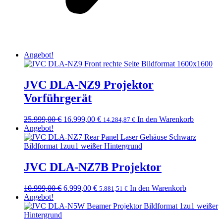
Angebot!
JVC DLA-NZ9 Projektor
Vorführgerät
Ursprünglicher
Aktueller
25.999,00
€
16.999,00
€
In den Warenkorb
14.284,87
€
Preis
Preis
Angebot!
war:
ist:
25.999,00 €
16.999,00 €.
JVC DLA-NZ7B Projektor
Ursprünglicher
Aktueller
10.999,00
€
6.999,00
€
In den Warenkorb
5.881,51
€
Preis
Preis
Angebot!
war:
ist:
10.999,00 €
6.999,00 €.