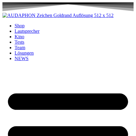
Shop
Lautsprecher
Kino
Tests
Team
Lösungen
NEWS