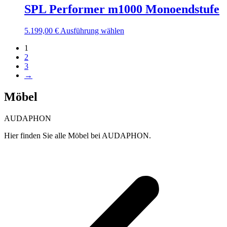
Varianten
SPL Performer m1000 Monoendstufe
Produktseite
auf.
gewählt
Die
werden
Dieses
5.199,00
€
Ausführung wählen
Optionen
Produkt
können
1
weist
auf
2
mehrere
der
3
Varianten
Produktseite
→
auf.
gewählt
Die
werden
Optionen
Möbel
können
auf
AUDAPHON
der
Produktseite
Hier finden Sie alle Möbel bei AUDAPHON.
gewählt
werden