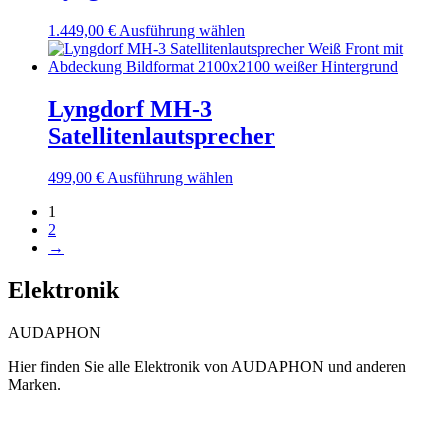
werden
Die
Dieses
1.449,00
€
Ausführung wählen
Optionen
Produkt
können
weist
auf
mehrere
der
Varianten
Lyngdorf MH-3
Produktseite
auf.
gewählt
Satellitenlautsprecher
Die
werden
Optionen
können
Dieses
499,00
€
Ausführung wählen
auf
Produkt
der
1
weist
Produktseite
2
mehrere
gewählt
→
Varianten
werden
auf.
Die
Elektronik
Optionen
können
AUDAPHON
auf
der
Hier finden Sie alle Elektronik von AUDAPHON und anderen
Produktseite
Marken.
gewählt
werden