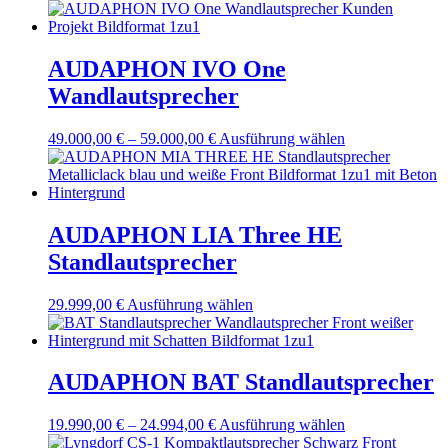
AUDAPHON IVO One
Wandlautsprecher
Preisspanne:
Dieses
49.000,00
€
–
59.000,00
€
Ausführung wählen
49.000,00 €
Produkt
bis
weist
59.000,00 €
mehrere
Varianten
auf.
AUDAPHON LIA Three HE
Die
Standlautsprecher
Optionen
können
auf
Dieses
29.999,00
€
Ausführung wählen
der
Produkt
Produktseite
weist
gewählt
mehrere
werden
Varianten
AUDAPHON BAT Standlautsprecher
auf.
Die
Preisspanne:
Dieses
19.990,00
€
–
24.994,00
€
Ausführung wählen
Optionen
19.990,00 €
Produkt
können