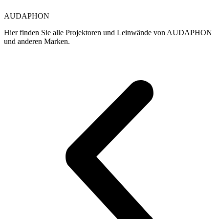
2.600,00 €
mehrere
Varianten
AUDAPHON
auf.
Die
Hier finden Sie alle Projektoren und Leinwände von AUDAPHON
Optionen
und anderen Marken.
können
auf
der
Produktseite
gewählt
werden