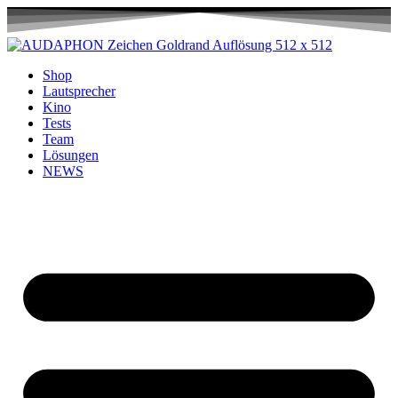
Shop
Lautsprecher
Kino
Tests
Team
Lösungen
NEWS