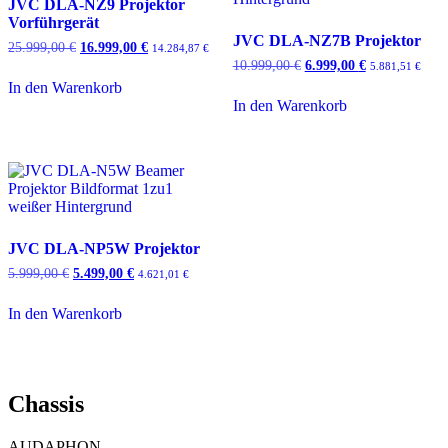
JVC DLA-NZ9 Projektor
Vorführgerät
JVC DLA-NZ7B Projektor
25.999,00
€
Ursprünglicher
16.999,00
€
Aktueller
14.284,87
€
Preis
Preis
10.999,00
€
Ursprünglicher
6.999,00
€
Aktueller
5.881,51
€
war:
ist:
Preis
Preis
In den Warenkorb
25.999,00 €
16.999,00 €.
war:
ist:
In den Warenkorb
10.999,00 €
6.999,00 €.
JVC DLA-NP5W Projektor
5.999,00
€
Ursprünglicher
5.499,00
€
Aktueller
4.621,01
€
Preis
Preis
war:
ist:
In den Warenkorb
5.999,00 €
5.499,00 €.
Chassis
AUDAPHON