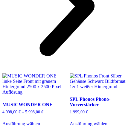
SPL Phonos Phono-
MUSICWONDER ONE
Vorverstärker
4.998,00
€
–
5.998,00
€
Preisspanne:
1.999,00
€
4.998,00 €
Dieses
Dieses
bis
Ausführung wählen
Ausführung wählen
Produkt
Produkt
5.998,00 €
weist
weist