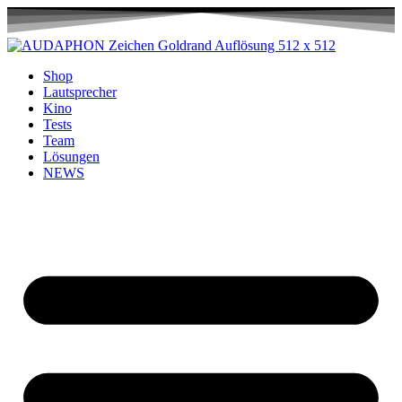
Shop
Lautsprecher
Kino
Tests
Team
Lösungen
NEWS