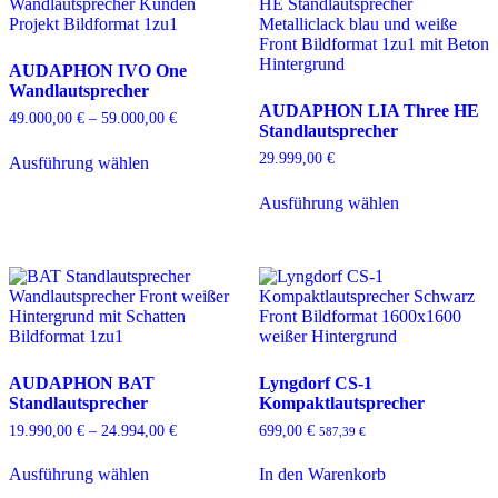
AUDAPHON IVO One
Wandlautsprecher
AUDAPHON LIA Three HE
49.000,00
€
–
59.000,00
€
Preisspanne:
Standlautsprecher
49.000,00 €
Dieses
bis
29.999,00
€
Ausführung wählen
Produkt
59.000,00 €
weist
Dieses
Ausführung wählen
mehrere
Produkt
Varianten
weist
auf.
mehrere
Die
Varianten
Optionen
auf.
können
Die
auf
Optionen
der
können
Produktseite
auf
AUDAPHON BAT
Lyngdorf CS-1
gewählt
der
Standlautsprecher
Kompaktlautsprecher
werden
Produktseite
gewählt
19.990,00
€
–
24.994,00
€
Preisspanne:
699,00
€
587,39
€
werden
19.990,00 €
Dieses
bis
Ausführung wählen
In den Warenkorb
Produkt
24.994,00 €
weist