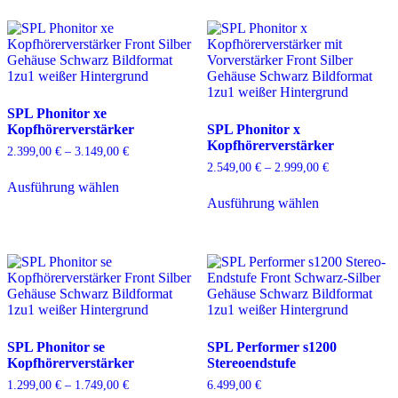
mehrere
mehrere
Varianten
Varianten
auf.
auf.
Die
Die
Optionen
Optionen
können
können
auf
auf
SPL Phonitor xe
der
der
Kopfhörerverstärker
SPL Phonitor x
Produktseite
Produktseite
Kopfhörerverstärker
gewählt
gewählt
2.399,00
€
–
3.149,00
€
Preisspanne:
werden
werden
2.399,00 €
2.549,00
€
–
2.999,00
€
Preisspanne:
Dieses
bis
2.549,00 €
Ausführung wählen
Produkt
Dieses
3.149,00 €
bis
Ausführung wählen
weist
Produkt
2.999,00 €
mehrere
weist
Varianten
mehrere
auf.
Varianten
Die
auf.
Optionen
Die
können
Optionen
auf
können
der
auf
SPL Phonitor se
SPL Performer s1200
Produktseite
der
Kopfhörerverstärker
Stereoendstufe
gewählt
Produktseite
werden
gewählt
1.299,00
€
–
1.749,00
€
Preisspanne:
6.499,00
€
werden