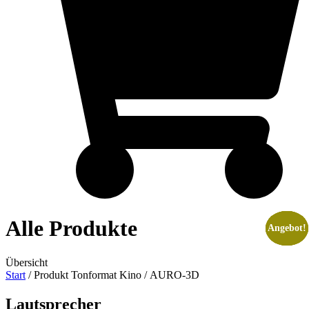
Alle Produkte
Angebot!
Angebot!
Angebot!
Angebot!
Übersicht
Start
/ Produkt Tonformat Kino / AURO-3D
Lautsprecher