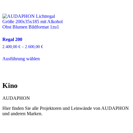
Regal 200
2.400,00
€
–
2.600,00
€
Preisspanne:
2.400,00 €
Dieses
bis
Ausführung wählen
Produkt
2.600,00 €
weist
mehrere
Varianten
auf.
Kino
Die
Optionen
können
AUDAPHON
auf
der
Hier finden Sie alle Projektoren und Leinwände von AUDAPHON
Produktseite
und anderen Marken.
gewählt
werden