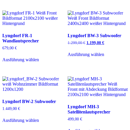
mehrere
Varianten
auf.
Die
Optionen
können
Lyngdorf FR-1
Lyngdorf BW-3 Subwoofer
auf
Wandlautsprecher
der
1.299,00
€
Ursprünglicher
1.199,00
€
Aktueller
Produktseite
Preis
Preis
679,00
€
Dieses
gewählt
war:
ist:
Ausführung wählen
Dieses
Produkt
1.299,00 €
1.199,00 €.
werden
Ausführung wählen
Produkt
weist
weist
mehrere
mehrere
Varianten
Varianten
auf.
auf.
Die
Die
Optionen
Optionen
können
können
auf
Lyngdorf BW-2 Subwoofer
auf
der
Lyngdorf MH-3
der
Produktseite
1.449,00
€
Satellitenlautsprecher
Produktseite
gewählt
Dieses
gewählt
werden
499,00
€
Ausführung wählen
Produkt
werden
weist
Dieses