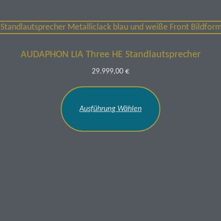
AUDAPHON LIA Three HE Standlautsprecher
29.999,00
€
Dieses
Produkt
Ausführung Wählen
weist
mehrere
Varianten
auf.
Die
Optionen
können
auf
der
Produktseite