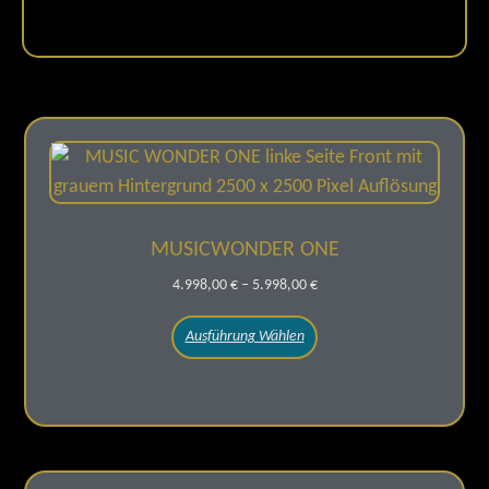
MUSICWONDER ONE
4.998,00
€
–
5.998,00
€
Ausführung Wählen