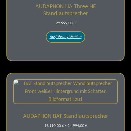
AUDAPHON LIA Three HE
Standlautsprecher
29.999,00
€
Ausführung Wählen
AUDAPHON BAT Standlautsprecher
19.990,00
€
–
24.994,00
€