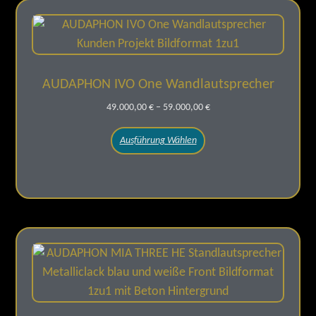
AUDAPHON IVO One Wandlautsprecher
49.000,00
€
–
59.000,00
€
Ausführung Wählen