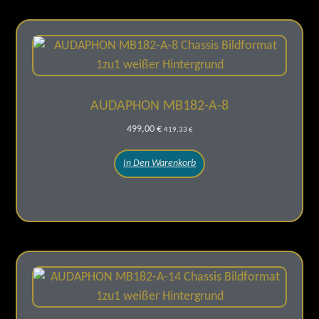
AUDAPHON MB182-A-8
499,00
€
419,33
€
In Den Warenkorb