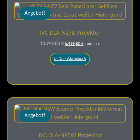
Angebot!
JVC DLA-NZ7B Projektor
10.999,00
€
6.999,00
€
5.881,51
€
In Den Warenkorb
Angebot!
JVC DLA-NP5W Projektor