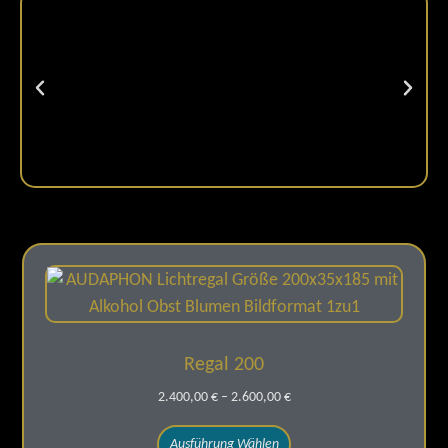
Regal 200
2.400,00
€
–
2.600,00
€
Ausführung Wählen