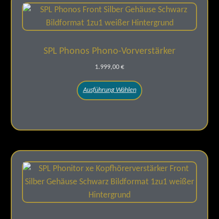
SPL Phonos Phono-Vorverstärker
1.999,00
€
Ausführung Wählen