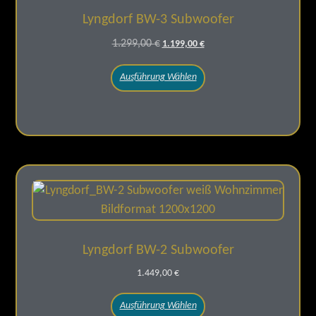
Lyngdorf BW-3 Subwoofer
1.299,00
€
1.199,00
€
Ausführung Wählen
Lyngdorf BW-2 Subwoofer
1.449,00
€
Ausführung Wählen