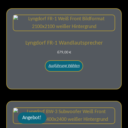
Lyngdorf FR-1 Wandlautsprecher
679,00
€
Ausführung Wählen
Angebot!