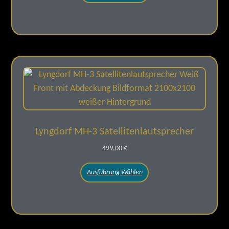
Lyngdorf MH-3 Satellitenlautsprecher
499,00
€
Ausführung Wählen