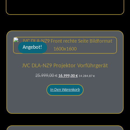
Angebot!
JVC DLA-NZ9 Projektor Vorführgerät
25.999,00
€
16.999,00
€
14.284,87
€
In Den Warenkorb