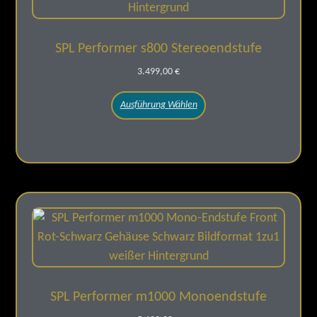
SPL Performer s800 Stereoendstufe
3.499,00
€
Ausführung Wählen
SPL Performer m1000 Monoendstufe