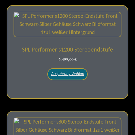
SPL Performer s1200 Stereoendstufe
6.499,00
€
Ausführung Wählen