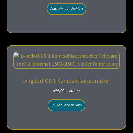
Ausführung Wählen
Lyngdorf CS-1 Kompaktlautsprecher
699,00
€
587,39
€
In Den Warenkorb