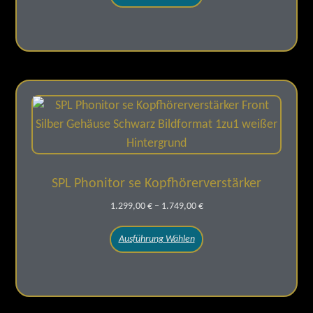
SPL Phonitor se Kopfhörerverstärker
1.299,00
€
–
1.749,00
€
Ausführung Wählen