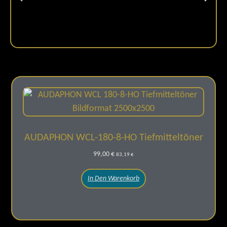
AUDAPHON WCL-180-8-HO Tiefmitteltöner
99,00
€
83,19
€
In Den Warenkorb