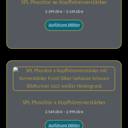
SPL Phonitor xe Kopfhörerverstärker
2.399,00
€
–
3.149,00
€
Ausführung Wählen
SPL Phonitor x Kopfhörerverstärker
2.549,00
€
–
2.999,00
€
Ausführung Wählen