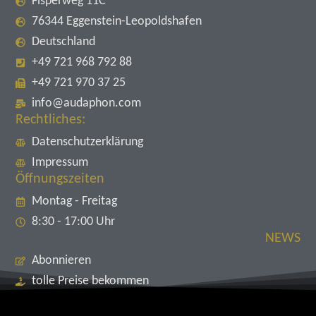
Fisperweg 11C
76344 Eggenstein-Leopoldshafen
Deutschland
+49 721 968 792 88
+49 721 970 37 25
info@audaphon.com
Rechtliches:
Datenschutzerklärung
Impressum
Öffnungszeiten
Montag - Freitag
8:30 - 17:00 Uhr
NEWS
Abonnieren
tolle Preise bekommen