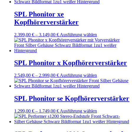
weist
auf
mehrere
der
Varianten
SPL Phonitor xe
Produktseite
auf.
gewählt
Kopfhörerverstärker
Die
werden
Optionen
können
2.399,00
€
–
3.149,00
€
Preisspanne:
Ausführung wählen
Dieses
auf
2.399,00 €
Produkt
der
bis
weist
Produktseite
3.149,00 €
mehrere
gewählt
Varianten
werden
auf.
SPL Phonitor x Kopfhörerverstärker
Die
Optionen
2.549,00
€
–
2.999,00
€
Preisspanne:
Ausführung wählen
Dieses
können
2.549,00 €
Produkt
auf
bis
weist
der
2.999,00 €
mehrere
Produktseite
Varianten
SPL Phonitor se Kopfhörerverstärker
gewählt
auf.
werden
Die
1.299,00
€
–
1.749,00
€
Preisspanne:
Ausführung wählen
Dieses
Optionen
1.299,00 €
Produkt
können
bis
weist
auf
1.749,00 €
mehrere
der