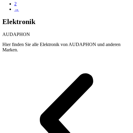
Produktseite
2
mehrere
gewählt
→
Varianten
werden
auf.
Elektronik
Die
Optionen
können
AUDAPHON
auf
der
Hier finden Sie alle Elektronik von AUDAPHON und anderen
Produktseite
Marken.
gewählt
werden