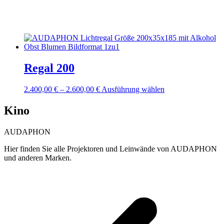
Regal 200
2.400,00
€
–
2.600,00
€
Preisspanne:
Ausführung wählen
Dieses
2.400,00 €
Produkt
bis
weist
Kino
2.600,00 €
mehrere
Varianten
AUDAPHON
auf.
Die
Hier finden Sie alle Projektoren und Leinwände von AUDAPHON
Optionen
und anderen Marken.
können
auf
der
Produktseite
gewählt
werden