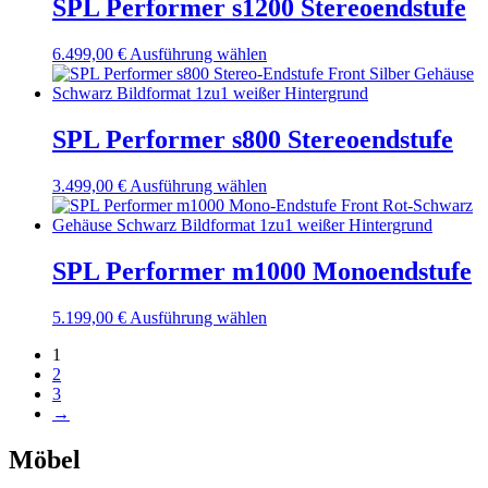
Varianten
SPL Performer s1200 Stereoendstufe
Produktseite
auf.
gewählt
Die
werden
6.499,00
€
Ausführung wählen
Dieses
Optionen
Produkt
können
weist
auf
mehrere
der
Varianten
SPL Performer s800 Stereoendstufe
Produktseite
auf.
gewählt
Die
werden
3.499,00
€
Ausführung wählen
Dieses
Optionen
Produkt
können
weist
auf
mehrere
der
Varianten
SPL Performer m1000 Monoendstufe
Produktseite
auf.
gewählt
Die
werden
5.199,00
€
Ausführung wählen
Dieses
Optionen
Produkt
können
1
weist
auf
2
mehrere
der
3
Varianten
Produktseite
→
auf.
gewählt
Die
werden
Möbel
Optionen
können