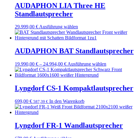
auf.
AUDAPHON LIA Three HE
Die
Standlautsprecher
Optionen
können
auf
29.999,00
€
Ausführung wählen
Dieses
der
Produkt
Produktseite
weist
gewählt
mehrere
werden
Varianten
AUDAPHON BAT Standlautsprecher
auf.
Die
19.990,00
€
–
24.994,00
€
Preisspanne:
Ausführung wählen
Dieses
Optionen
19.990,00 €
Produkt
können
bis
weist
auf
24.994,00 €
mehrere
der
Varianten
Lyngdorf CS-1 Kompaktlautsprecher
Produktseite
auf.
gewählt
Die
werden
699,00
€
In den Warenkorb
587,39
€
Optionen
können
auf
der
Lyngdorf FR-1 Wandlautsprecher
Produktseite
gewählt
werden