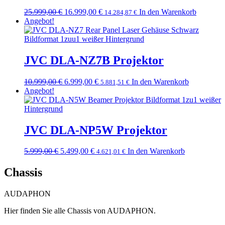
25.999,00
€
Ursprünglicher
16.999,00
€
Aktueller
In den Warenkorb
14.284,87
€
Angebot!
Preis
Preis
war:
ist:
25.999,00 €
16.999,00 €.
JVC DLA-NZ7B Projektor
10.999,00
€
Ursprünglicher
6.999,00
€
Aktueller
In den Warenkorb
5.881,51
€
Angebot!
Preis
Preis
war:
ist:
10.999,00 €
6.999,00 €.
JVC DLA-NP5W Projektor
5.999,00
€
Ursprünglicher
5.499,00
€
Aktueller
In den Warenkorb
4.621,01
€
Preis
Preis
war:
ist:
Chassis
5.999,00 €
5.499,00 €.
AUDAPHON
Hier finden Sie alle Chassis von AUDAPHON.