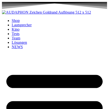
Shop
Lautsprecher
Kino
Tests
Team
Lösungen
NEWS