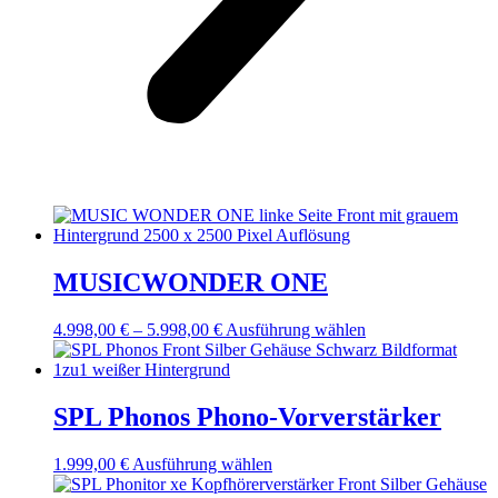
MUSICWONDER ONE
4.998,00
€
–
5.998,00
€
Preisspanne:
Ausführung wählen
Dieses
4.998,00 €
Produkt
bis
weist
5.998,00 €
mehrere
Varianten
SPL Phonos Phono-Vorverstärker
auf.
Die
1.999,00
€
Ausführung wählen
Dieses
Optionen
Produkt
können