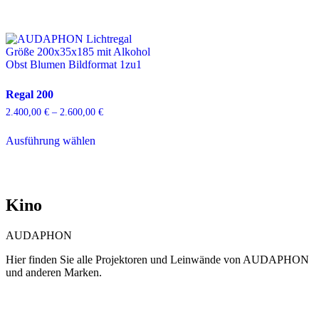
Regal 200
2.400,00
€
–
2.600,00
€
Preisspanne:
2.400,00 €
Dieses
bis
Ausführung wählen
Produkt
2.600,00 €
weist
mehrere
Varianten
auf.
Kino
Die
Optionen
können
AUDAPHON
auf
der
Hier finden Sie alle Projektoren und Leinwände von AUDAPHON
Produktseite
und anderen Marken.
gewählt
werden