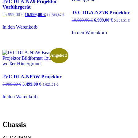
JVC DLA-NZ9 Projektor
Vorführgerät
JVC DLA-NZ7B Projektor
25.999,00
€
Ursprünglicher
16.999,00
€
Aktueller
14.284,87
€
Preis
Preis
10.999,00
€
Ursprünglicher
6.999,00
€
Aktueller
5.881,51
€
war:
ist:
Preis
Preis
In den Warenkorb
25.999,00 €
16.999,00 €.
war:
ist:
In den Warenkorb
10.999,00 €
6.999,00 €.
Angebot!
JVC DLA-NP5W Projektor
5.999,00
€
Ursprünglicher
5.499,00
€
Aktueller
4.621,01
€
Preis
Preis
war:
ist:
In den Warenkorb
5.999,00 €
5.499,00 €.
Chassis
AUDAPHON