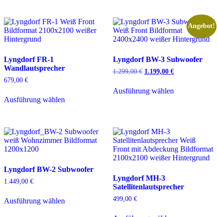
mehrere
Varianten
auf.
Angebot!
Die
Optionen
können
Lyngdorf FR-1
Lyngdorf BW-3 Subwoofer
auf
Wandlautsprecher
der
1.299,00
€
Ursprünglicher
1.199,00
€
Aktueller
Produktseite
Preis
Preis
679,00
€
Dieses
gewählt
war:
ist:
Ausführung wählen
Dieses
Produkt
1.299,00 €
1.199,00 €.
werden
Ausführung wählen
Produkt
weist
weist
mehrere
mehrere
Varianten
Varianten
auf.
auf.
Die
Die
Optionen
Optionen
können
können
auf
Lyngdorf BW-2 Subwoofer
auf
der
Lyngdorf MH-3
der
Produktseite
1.449,00
€
Satellitenlautsprecher
Produktseite
gewählt
Dieses
gewählt
werden
499,00
€
Ausführung wählen
Produkt
werden
weist
Dieses