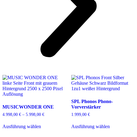
SPL Phonos Phono-
MUSICWONDER ONE
Vorverstärker
4.998,00
€
–
5.998,00
€
Preisspanne:
1.999,00
€
4.998,00 €
Dieses
Dieses
bis
Ausführung wählen
Ausführung wählen
Produkt
Produkt
5.998,00 €
weist
weist