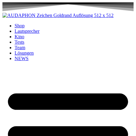
Shop
Lautsprecher
Kino
Tests
Team
Lösungen
NEWS