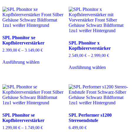
mehrere
mehrere
Varianten
Varianten
auf.
auf.
Die
Die
Optionen
Optionen
können
können
auf
auf
SPL Phonitor xe
der
der
Kopfhörerverstärker
SPL Phonitor x
Produktseite
Produktseite
Kopfhörerverstärker
gewählt
gewählt
2.399,00
€
–
3.149,00
€
Preisspanne:
werden
werden
2.399,00 €
2.549,00
€
–
2.999,00
€
Preisspanne:
Dieses
bis
2.549,00 €
Ausführung wählen
Produkt
Dieses
3.149,00 €
bis
Ausführung wählen
weist
Produkt
2.999,00 €
mehrere
weist
Varianten
mehrere
auf.
Varianten
Die
auf.
Optionen
Die
können
Optionen
auf
können
der
auf
SPL Phonitor se
SPL Performer s1200
Produktseite
der
Kopfhörerverstärker
Stereoendstufe
gewählt
Produktseite
werden
gewählt
1.299,00
€
–
1.749,00
€
Preisspanne:
6.499,00
€
werden