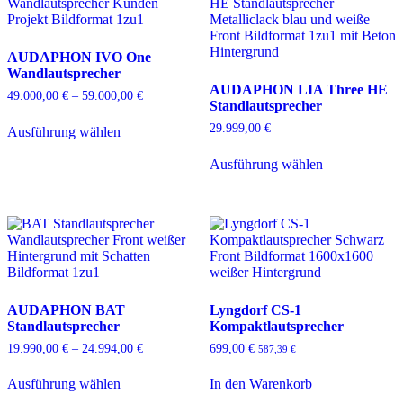
AUDAPHON IVO One
Wandlautsprecher
AUDAPHON LIA Three HE
49.000,00
€
–
59.000,00
€
Preisspanne:
Standlautsprecher
49.000,00 €
Dieses
bis
29.999,00
€
Ausführung wählen
Produkt
59.000,00 €
weist
Dieses
Ausführung wählen
mehrere
Produkt
Varianten
weist
auf.
mehrere
Die
Varianten
Optionen
auf.
können
Die
auf
Optionen
der
können
Produktseite
auf
AUDAPHON BAT
Lyngdorf CS-1
gewählt
der
Standlautsprecher
Kompaktlautsprecher
werden
Produktseite
gewählt
19.990,00
€
–
24.994,00
€
Preisspanne:
699,00
€
587,39
€
werden
19.990,00 €
Dieses
bis
Ausführung wählen
In den Warenkorb
Produkt
24.994,00 €
weist